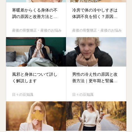
寒暖差からくる身体の不
冷房で体の冷やしすぎは
調の原因と改善方法と
体調不良を招く？原因と
は？
対策とは？
産後の骨盤矯正・産後のお悩み
産後の骨盤矯正・産後のお悩み
風邪と身体について詳し
男性の冷え性の原因と改
く解説します
善方法｜更年期と腎臓の
関係
日々の豆知識
日々の豆知識