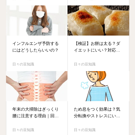
インフルエンザ予防する
【検証】お餅は太る？ダ
にはどうしたらいいの？
イエットにいい？対応策
も紹介
日々の豆知識
日々の豆知識
年末の大掃除はぎっくり
ため息をつく効果は？気
腰に注意する理由｜回避
分転換やストレスにいい
する方法
理由
日々の豆知識
日々の豆知識