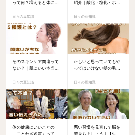
って何？増えると体にい
紹介｜酸化・糖化・ホル
いホルモン
モン変化とは？
日々の豆知識
日々の豆知識
そのスキンケア間違って
正しいと思っていてもや
ない？｜肌にいい本当の
ってはいけない髪の毛ケ
方法とは？
ア
日々の豆知識
日々の豆知識
体の健康にいいことの
悪い習慣を見直して脳を
「ことわざ名言」って本
若返らましょう｜【生き