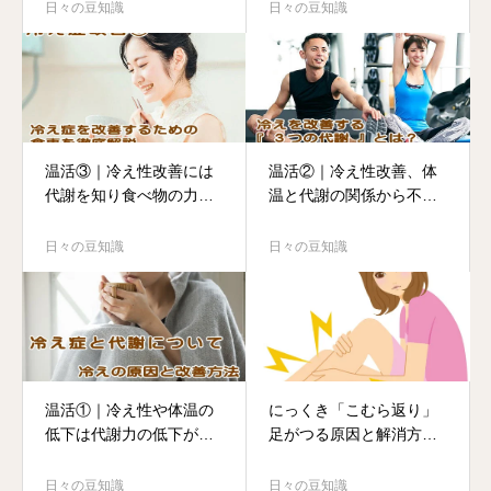
日々の豆知識
日々の豆知識
温活③｜冷え性改善には
温活②｜冷え性改善、体
代謝を知り食べ物の力を
温と代謝の関係から不調
フル活用
改善方法を紹介
日々の豆知識
日々の豆知識
温活①｜冷え性や体温の
にっくき「こむら返り」
低下は代謝力の低下が原
足がつる原因と解消方法
因、改善方法は？
とは
日々の豆知識
日々の豆知識