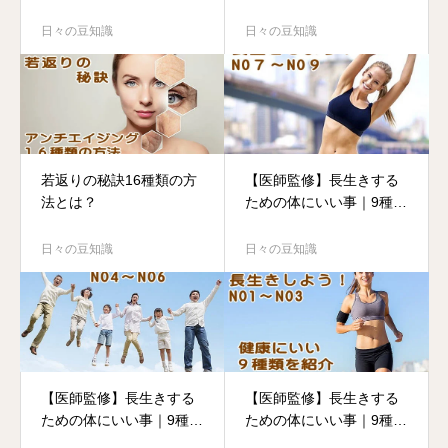
トレと体づくりを加速す
る栄養メカニズム
日々の豆知識
日々の豆知識
若返りの秘訣16種類の方
【医師監修】長生きする
法とは？
ための体にいい事｜9種類
の7.8.9を紹介
日々の豆知識
日々の豆知識
【医師監修】長生きする
【医師監修】長生きする
ための体にいい事｜9種類
ための体にいい事｜9種類
の4.5.6を紹介
の1,2,3を紹介