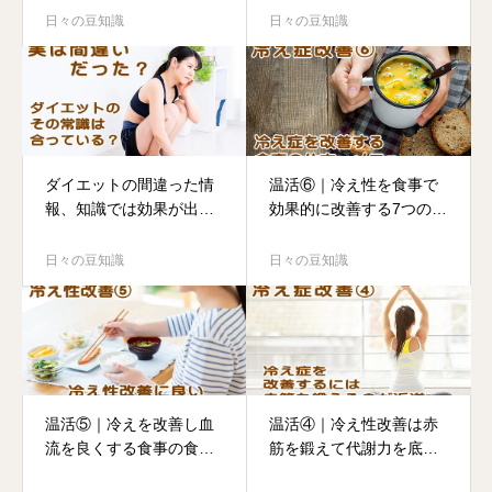
日々の豆知識
日々の豆知識
ダイエットの間違った情
温活⑥｜冷え性を食事で
報、知識では効果が出な
効果的に改善する7つの方
い
法を紹介
日々の豆知識
日々の豆知識
温活⑤｜冷えを改善し血
温活④｜冷え性改善は赤
流を良くする食事の食べ
筋を鍛えて代謝力を底上
方
げ