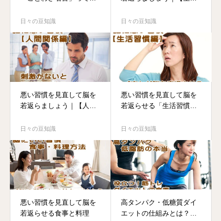
当でしょうか?
方編】
日々の豆知識
日々の豆知識
悪い習慣を見直して脳を
悪い習慣を見直して脳を
若返らましょう｜【人間
若返らせる「生活習慣
関係編】
編」
日々の豆知識
日々の豆知識
悪い習慣を見直して脳を
高タンパク・低糖質ダイ
若返らせる食事と料理
エットの仕組みとは？筋