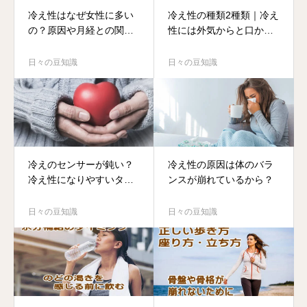
冷え性はなぜ女性に多い
冷え性の種類2種類｜冷え
の？原因や月経との関係
性には外気からと口から
とは
入る冷え
日々の豆知識
日々の豆知識
冷えのセンサーが鈍い？
冷え性の原因は体のバラ
冷え性になりやすいタイ
ンスが崩れているから？
プはどんな人
日々の豆知識
日々の豆知識