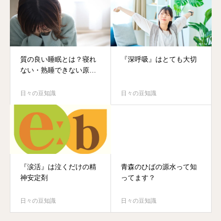
質の良い睡眠とは？寝れ
『深呼吸』はとても大切
ない・熟睡できない原因
と改善
日々の豆知識
日々の豆知識
『涙活』は泣くだけの精
青森のひばの源水って知
神安定剤
ってます？
日々の豆知識
日々の豆知識