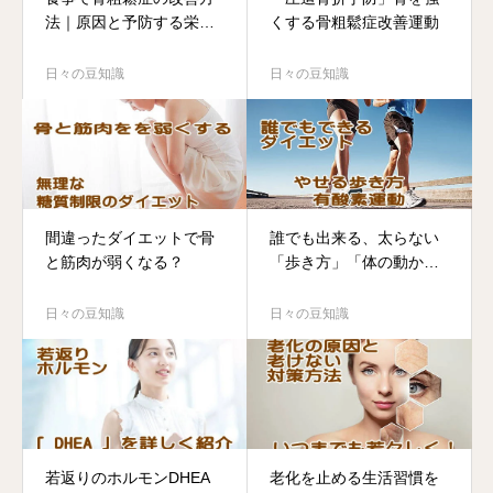
法｜原因と予防する栄養
くする骨粗鬆症改善運動
素の基本
日々の豆知識
日々の豆知識
間違ったダイエットで骨
誰でも出来る、太らない
と筋肉が弱くなる？
「歩き方」「体の動かし
方」とは
日々の豆知識
日々の豆知識
若返りのホルモンDHEA
老化を止める生活習慣を