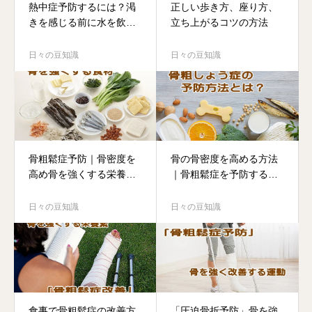
熱中症予防するには？渇
正しい歩き方、座り方、
きを感じる前に水を飲み
立ち上がるコツの方法
ましょう
日々の豆知識
日々の豆知識
骨粗鬆症予防｜骨密度を
骨の骨密度を高める方法
高め骨を強くする栄養素
｜骨粗鬆症を予防する食
は何？
事の割合とは？
日々の豆知識
日々の豆知識
食事で骨粗鬆症の改善方
「圧迫骨折予防」骨を強