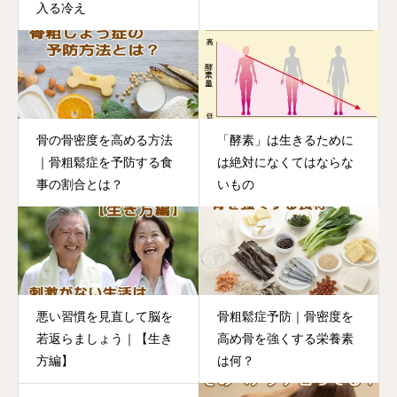
入る冷え
骨の骨密度を高める方法
「酵素」は生きるために
｜骨粗鬆症を予防する食
は絶対になくてはならな
事の割合とは？
いもの
悪い習慣を見直して脳を
骨粗鬆症予防｜骨密度を
若返らましょう｜【生き
高め骨を強くする栄養素
方編】
は何？