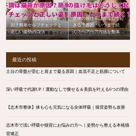
その不調、実は猫背が原
産後の抜け毛はどうして起
因？簡単セルフチェックと
きる？原因・いつまで続
正しい姿勢のコツ
く？ヘアケア方法を整体師
が解説【志木市】
最近の投稿
土台の骨盤が歪むと肩まで凝る原因｜血流不足と筋膜について
深い呼吸で代謝UP！運動なしで痩せる＆美肌を叶える6つの理由
【志木市整体】体も心も元気になる全体呼吸｜猫背姿勢も改善
志木市で浅い呼吸や猫背にお悩みの方へ｜姿勢から整える本格猫
背矯正