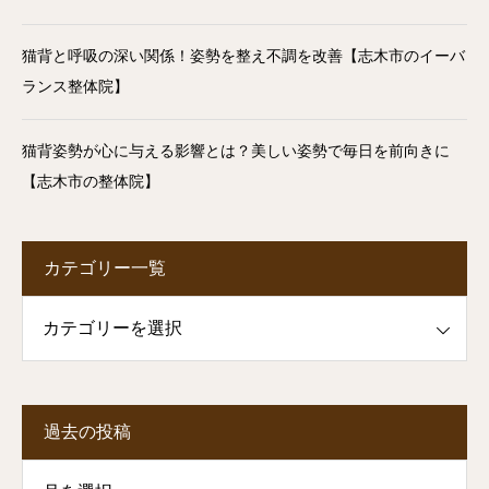
猫背と呼吸の深い関係！姿勢を整え不調を改善【志木市のイーバ
ランス整体院】
猫背姿勢が心に与える影響とは？美しい姿勢で毎日を前向きに
【志木市の整体院】
カテゴリー一覧
一覧
過去の投稿
投稿