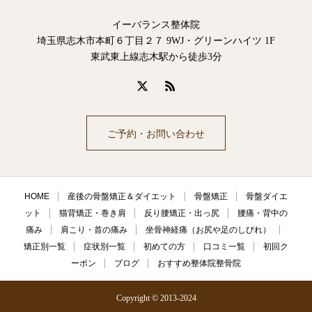
イーバランス整体院
埼玉県志木市本町６丁目２７ 9WJ・グリーンハイツ 1F
東武東上線志木駅から徒歩3分
ご予約・お問い合わせ
HOME
産後の骨盤矯正＆ダイエット
骨盤矯正
骨盤ダイエ
ット
猫背矯正・巻き肩
反り腰矯正・出っ尻
腰痛・背中の
痛み
肩こり・首の痛み
坐骨神経痛（お尻や足のしびれ）
矯正別一覧
症状別一覧
初めての方
口コミ一覧
初回ク
ーポン
ブログ
おすすめ整体院整骨院
Copyright © 2013-2024