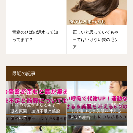
青森のひばの源水って知
正しいと思っていてもや
ってます？
ってはいけない髪の毛ケ
ア
最近の記事
土台の骨盤が歪むと肩まで
深い呼吸で代謝UP！運動な
凝る原因｜血流不足と筋膜
しで痩せる＆美肌を叶える
について
6つの理由