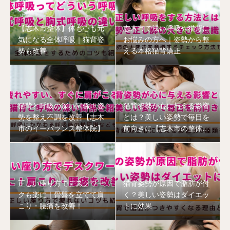
【志木市整体】体も心も元
志木市で浅い呼吸や猫背に
気になる全体呼吸｜猫背姿
お悩みの方へ｜姿勢から整
勢も改善
える本格猫背矯正
猫背と呼吸の深い関係！姿
猫背姿勢が心に与える影響
勢を整え不調を改善【志木
とは？美しい姿勢で毎日を
市のイーバランス整体院】
前向きに【志木市の整体
院】
正しい座り方でデスクワー
猫背姿勢が原因で脂肪が付
クも楽に｜骨盤を立てて肩
く？美しい姿勢はダイエッ
こり・腰痛を改善！
トに効果