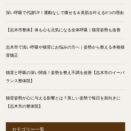
深い呼吸で代謝UP！運動なしで痩せる＆美肌を叶える6つの理由
【志木市整体】体も心も元気になる全体呼吸｜猫背姿勢も改善
志木市で浅い呼吸や猫背にお悩みの方へ｜姿勢から整える本格猫
背矯正
猫背と呼吸の深い関係！姿勢を整え不調を改善【志木市のイーバ
ランス整体院】
猫背姿勢が心に与える影響とは？美しい姿勢で毎日を前向きに
【志木市の整体院】
カテゴリー一覧