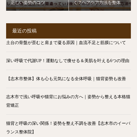
正しい姿勢のコツ
く？ヘアケア方法を整体師
が解説【志木市】
最近の投稿
土台の骨盤が歪むと肩まで凝る原因｜血流不足と筋膜について
深い呼吸で代謝UP！運動なしで痩せる＆美肌を叶える6つの理由
【志木市整体】体も心も元気になる全体呼吸｜猫背姿勢も改善
志木市で浅い呼吸や猫背にお悩みの方へ｜姿勢から整える本格猫
背矯正
猫背と呼吸の深い関係！姿勢を整え不調を改善【志木市のイーバ
ランス整体院】