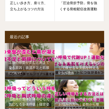
正しい歩き方、座り方、
「圧迫骨折予防」骨を強
立ち上がるコツの方法
くする骨粗鬆症改善運動
最近の記事
土台の骨盤が歪むと肩まで
深い呼吸で代謝UP！運動な
凝る原因｜血流不足と筋膜
しで痩せる＆美肌を叶える
について
6つの理由
【志木市整体】体も心も元
志木市で浅い呼吸や猫背に
気になる全体呼吸｜猫背姿
お悩みの方へ｜姿勢から整