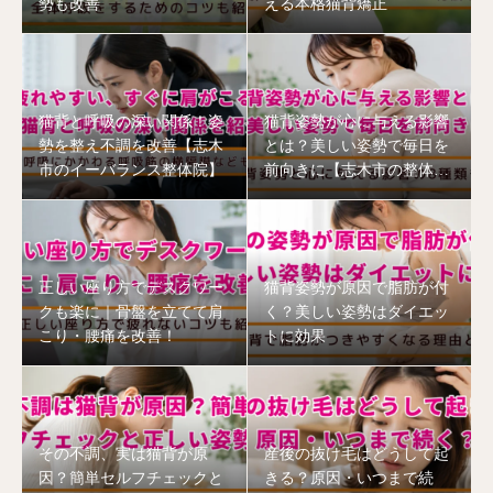
勢も改善
える本格猫背矯正
猫背と呼吸の深い関係！姿
猫背姿勢が心に与える影響
勢を整え不調を改善【志木
とは？美しい姿勢で毎日を
市のイーバランス整体院】
前向きに【志木市の整体
院】
正しい座り方でデスクワー
猫背姿勢が原因で脂肪が付
クも楽に｜骨盤を立てて肩
く？美しい姿勢はダイエッ
こり・腰痛を改善！
トに効果
その不調、実は猫背が原
産後の抜け毛はどうして起
因？簡単セルフチェックと
きる？原因・いつまで続