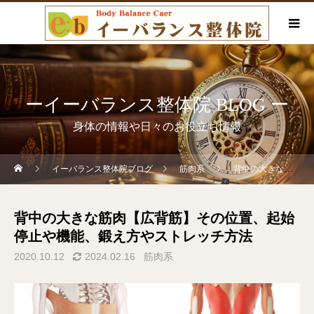
ーイーバランス整体院 BLOG ー
身体の情報や日々のお役立ち情報
イーバランス整体院ブログ
筋肉系
背中の大きな筋肉【広背筋】その位置、起始停止や機能、鍛え方やストレッチ方法
背中の大きな筋肉【広背筋】その位置、起始
停止や機能、鍛え方やストレッチ方法
2020.10.12
2024.02.16
筋肉系