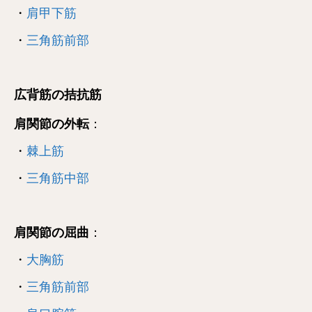
・
肩甲下筋
・
三角筋前部
広背筋の拮抗筋
肩関節の外転
：
・
棘上筋
・
三角筋中部
肩関節の屈曲
：
・
大胸筋
・
三角筋前部