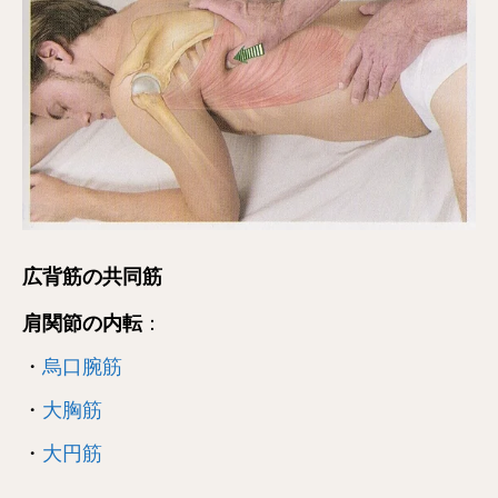
広背筋の共同筋
肩関節の内転
：
・
烏口腕筋
・
大胸筋
・
大円筋