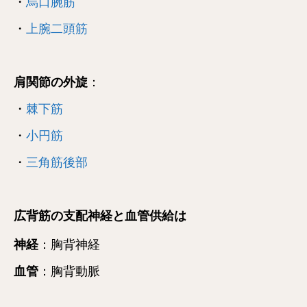
・
烏口腕筋
・
上腕二頭筋
肩関節の外旋
：
・
棘下筋
・
小円筋
・
三角筋後部
広背筋の支配神経と血管供給は
神経
：胸背神経
血管
：胸背動脈