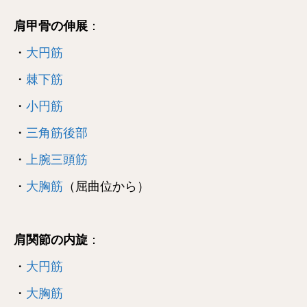
肩甲骨の伸展
：
・
大円筋
・
棘下筋
・
小円筋
・
三角筋後部
・
上腕三頭筋
・
大胸筋
（屈曲位から）
肩関節の内旋
：
・
大円筋
・
大胸筋