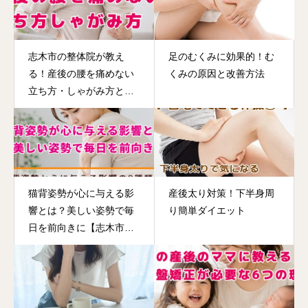
志木市の整体院が教え
足のむくみに効果的！む
る！産後の腰を痛めない
くみの原因と改善方法
立ち方・しゃがみ方と育
児のコツ
猫背姿勢が心に与える影
産後太り対策！下半身周
響とは？美しい姿勢で毎
り簡単ダイエット
日を前向きに【志木市の
整体院】