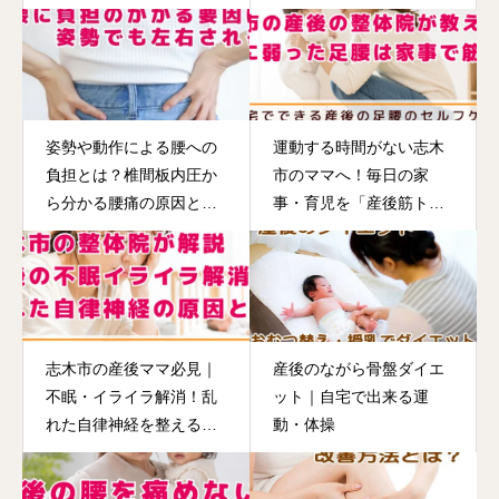
姿勢や動作による腰への
運動する時間がない志木
負担とは？椎間板内圧か
市のママへ！毎日の家
ら分かる腰痛の原因と対
事・育児を「産後筋ト
策
レ」に変える簡単メソッ
ド
志木市の産後ママ必見｜
産後のながら骨盤ダイエ
不眠・イライラ解消！乱
ット｜自宅で出来る運
れた自律神経を整えるセ
動・体操
ルフケア