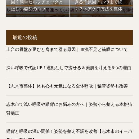
因？簡単セルフチェックと
きる？原因・いつまで続
正しい姿勢のコツ
く？ヘアケア方法を整体師
が解説【志木市】
最近の投稿
土台の骨盤が歪むと肩まで凝る原因｜血流不足と筋膜について
深い呼吸で代謝UP！運動なしで痩せる＆美肌を叶える6つの理由
【志木市整体】体も心も元気になる全体呼吸｜猫背姿勢も改善
志木市で浅い呼吸や猫背にお悩みの方へ｜姿勢から整える本格猫
背矯正
猫背と呼吸の深い関係！姿勢を整え不調を改善【志木市のイーバ