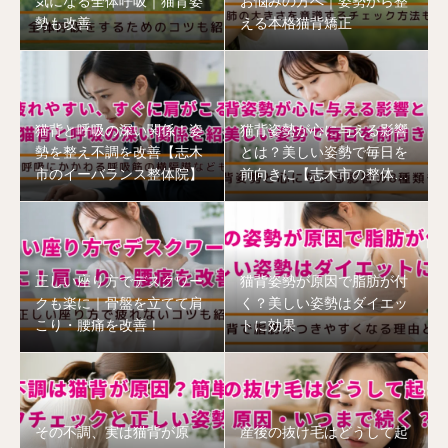
気になる全体呼吸｜猫背姿
お悩みの方へ｜姿勢から整
勢も改善
える本格猫背矯正
猫背と呼吸の深い関係！姿
猫背姿勢が心に与える影響
勢を整え不調を改善【志木
とは？美しい姿勢で毎日を
市のイーバランス整体院】
前向きに【志木市の整体
院】
正しい座り方でデスクワー
猫背姿勢が原因で脂肪が付
クも楽に｜骨盤を立てて肩
く？美しい姿勢はダイエッ
こり・腰痛を改善！
トに効果
その不調、実は猫背が原
産後の抜け毛はどうして起