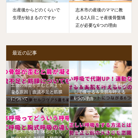
出産後からどのくらいで
志木市の産後のママに教
生理が始まるのですか
える2人目こそ産後骨盤矯
正が必要な6つの理由
最近の記事
土台の骨盤が歪むと肩まで
深い呼吸で代謝UP！運動な
凝る原因｜血流不足と筋膜
しで痩せる＆美肌を叶える
について
6つの理由
【志木市整体】体も心も元
志木市で浅い呼吸や猫背に