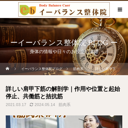
ーイーバランス整体院 BLOG ー
身体の情報や日々のお役立ち情報
イーバランス整体院ブログ
筋肉系
詳しい肩甲下筋の解剖学｜作用や位置と起始停止、共働筋と拮抗筋
詳しい肩甲下筋の解剖学｜作用や位置と起始
停止、共働筋と拮抗筋
2021.03.17
2024.05.14
筋肉系