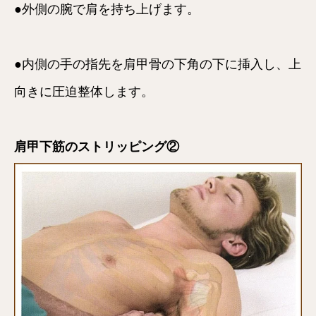
●外側の腕で肩を持ち上げます。
●内側の手の指先を肩甲骨の下角の下に挿入し、上
向きに圧迫整体します。
肩甲下筋のストリッピング②

HOME
メニュー
クーポン
電話する