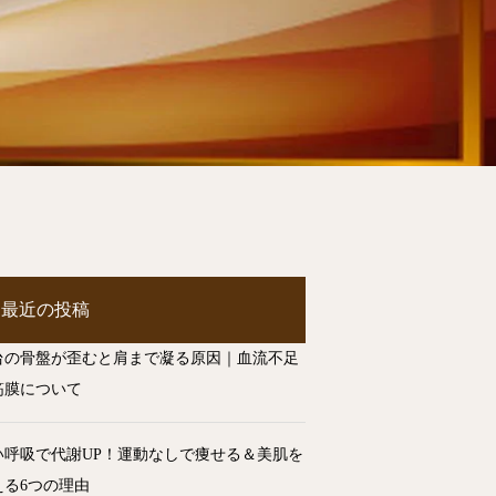
最近の投稿
台の骨盤が歪むと肩まで凝る原因｜血流不足
筋膜について
い呼吸で代謝UP！運動なしで痩せる＆美肌を
える6つの理由