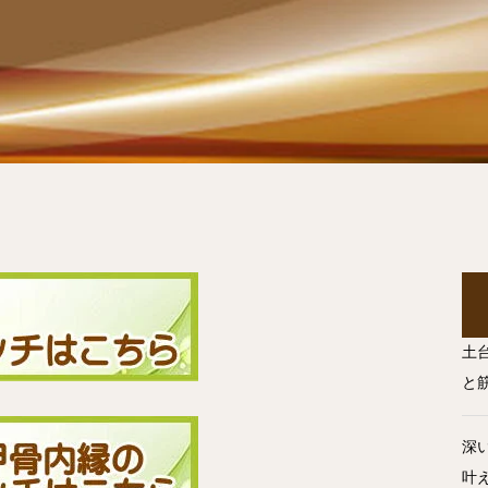
土
と
深
叶