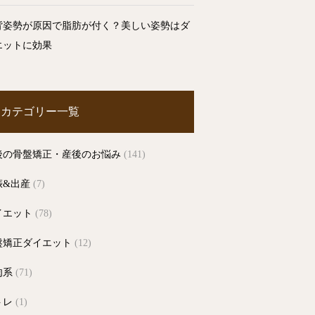
背姿勢が原因で脂肪が付く？美しい姿勢はダ
エットに効果
カテゴリー一覧
後の骨盤矯正・産後のお悩み
(141)
娠&出産
(7)
イエット
(78)
盤矯正ダイエット
(12)
肉系
(71)
トレ
(1)