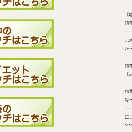
【
猫
志
か
猫
【
猫
毎
正
て