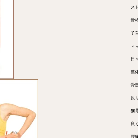
ス
骨
子
マ
日
整
骨
反
猫
良
腰