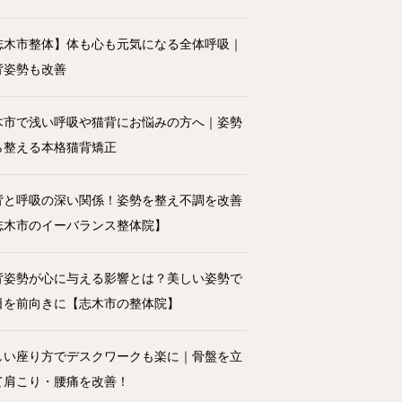
志木市整体】体も心も元気になる全体呼吸｜
背姿勢も改善
木市で浅い呼吸や猫背にお悩みの方へ｜姿勢
ら整える本格猫背矯正
背と呼吸の深い関係！姿勢を整え不調を改善
志木市のイーバランス整体院】
背姿勢が心に与える影響とは？美しい姿勢で
日を前向きに【志木市の整体院】
しい座り方でデスクワークも楽に｜骨盤を立
て肩こり・腰痛を改善！