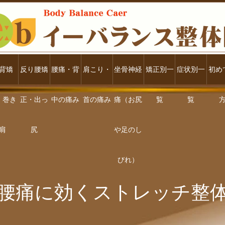
背矯
反り腰矯
腰痛・背
肩こり・
坐骨神経
矯正別一
症状別一
初め
・巻き
正・出っ
中の痛み
首の痛み
痛（お尻
覧
覧
肩
尻
や足のし
びれ）
腰痛に効くストレッチ整