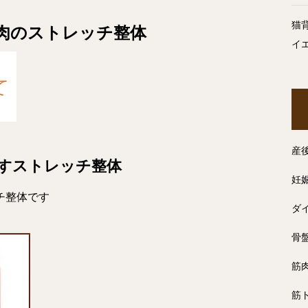
猫
肉のストレッチ整体
イ
産
すストレッチ整体
妊
チ整体です
ダ
骨
筋
筋