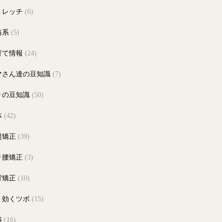
トレッチ
(6)
格系
(5)
育て情報
(24)
マさん達の豆知識
(7)
々の豆知識
(50)
体
(42)
盤矯正
(39)
り腰矯正
(3)
背矯正
(10)
く効くツボ
(15)
痛
(16)