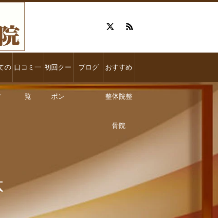
ての
口コミ一
初回クー
ブログ
おすすめ
方
覧
ポン
整体院整
骨院
体