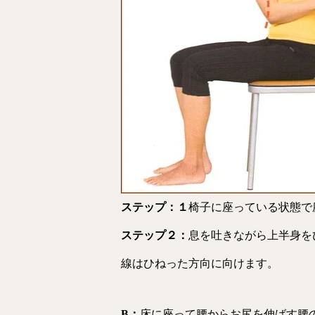
投稿
ステップ：１
椅子に座っている状態で
ステップ２：
息を吐きながら上半身を
線はひねった方向に向けます。
B：
床に座って腰からお尻を伸ばす腰