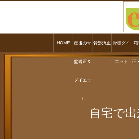
HOME
産後の骨
骨盤矯正
骨盤ダイ
猫
盤矯正＆
エット
正
ダイエッ
ト
自宅で出