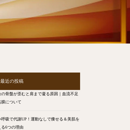
最近の投稿
台の骨盤が歪むと肩まで凝る原因｜血流不足
筋膜について
い呼吸で代謝UP！運動なしで痩せる＆美肌を
える6つの理由