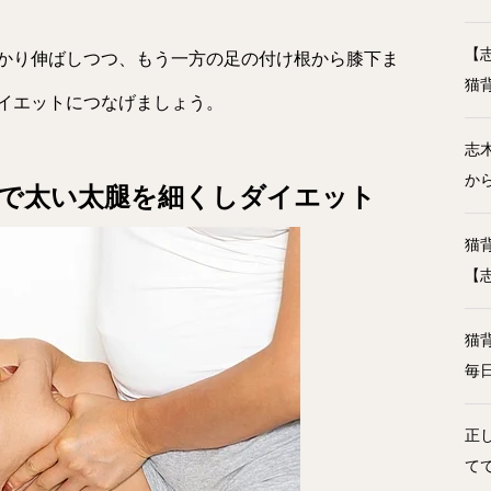
【
かり伸ばしつつ、もう一方の足の付け根から膝下ま
猫
イエットにつなげましょう。
志
か
で太い太腿を細くしダイエット
猫
【
猫
毎
正
て