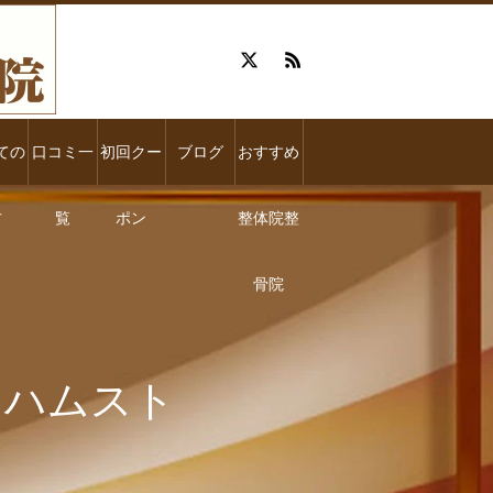
ての
口コミ一
初回クー
ブログ
おすすめ
方
覧
ポン
整体院整
骨院
・ハムスト