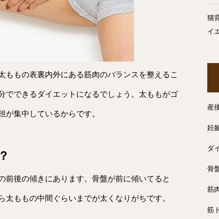
猫
イ
太ももの表裏内外にある筋肉のバランスを整えるこ
分でできるダイエットになるでしょう。太ももがゴ
産
担が集中しているからです。
妊
ダ
？
骨
の前後の傾きにあります。骨盤が前に傾いてると
筋
ら太ももの中間ぐらいまでが太くなりがちです。
筋