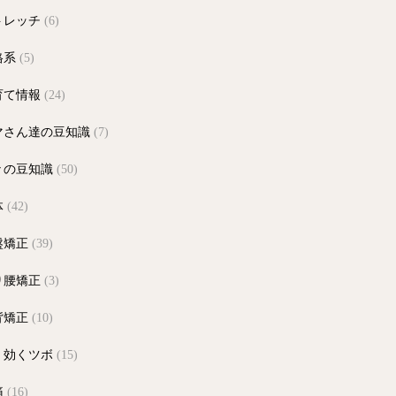
トレッチ
(6)
格系
(5)
育て情報
(24)
マさん達の豆知識
(7)
々の豆知識
(50)
体
(42)
盤矯正
(39)
り腰矯正
(3)
背矯正
(10)
く効くツボ
(15)
痛
(16)