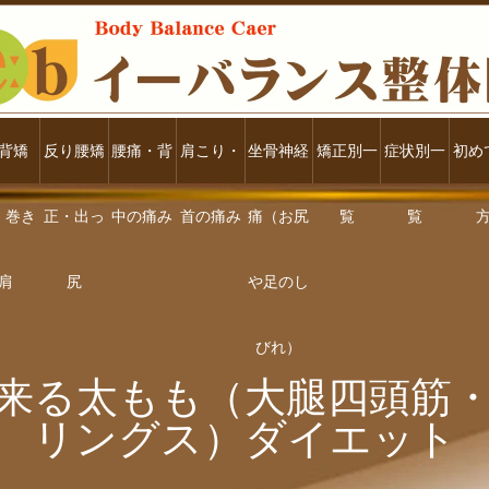
背矯
反り腰矯
腰痛・背
肩こり・
坐骨神経
矯正別一
症状別一
初め
・巻き
正・出っ
中の痛み
首の痛み
痛（お尻
覧
覧
肩
尻
や足のし
びれ）
来る太もも（大腿四頭筋
リングス）ダイエット