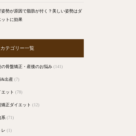
背姿勢が原因で脂肪が付く？美しい姿勢はダ
エットに効果
カテゴリー一覧
後の骨盤矯正・産後のお悩み
(141)
娠&出産
(7)
イエット
(78)
盤矯正ダイエット
(12)
肉系
(71)
トレ
(1)