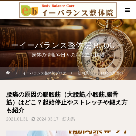
ーイーバランス整体院 BLOG ー
身体の情報や日々のお役立ち情報
イーバランス整体院ブログ
筋肉系
腰痛の原因の腸腰筋（大腰筋,小腰筋,腸骨筋）はどこ？起始停止やストレッチや鍛え方も紹介
腰痛の原因の腸腰筋（大腰筋,小腰筋,腸骨
筋）はどこ？起始停止やストレッチや鍛え方
も紹介
2021.01.31
2024.03.17
筋肉系