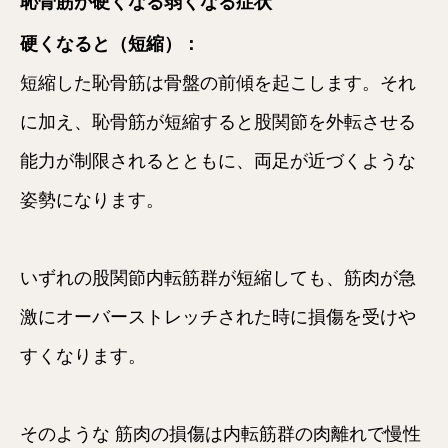
恥骨筋が硬くなる弱くなる症状
硬くなると（短縮）：
短縮した恥骨筋は骨盤の前傾を起こします。それ
に加え、恥骨筋が短縮すると股関節を外転させる
能力が制限されるとともに、両足が近づくような
姿勢になります。
いずれの股関節内転筋群が短縮しても、筋肉が急
激にオーバーストレッチされた時に損傷を受けや
すくなります。

そのような 筋肉の損傷は内転筋群の肉離れで慢性
HOME
メニュー
クーポン
電話する