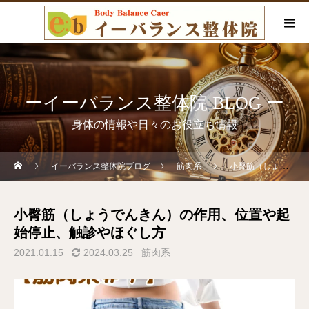
ーイーバランス整体院 BLOG ー
身体の情報や日々のお役立ち情報
イーバランス整体院ブログ
筋肉系
小臀筋（しょうでんきん）の作用、位置や起始停止、触診やほぐし方
小臀筋（しょうでんきん）の作用、位置や起
始停止、触診やほぐし方
2021.01.15
2024.03.25
筋肉系