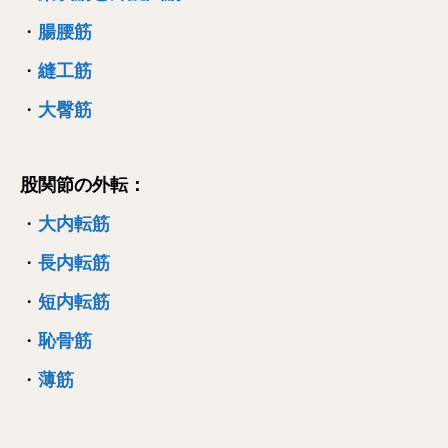
・
腸腰筋
・
縫工筋
・
大臀筋
股関節の外転：
・
大内転筋
・
長内転筋
・
短内転筋
・
恥骨筋
・
薄筋