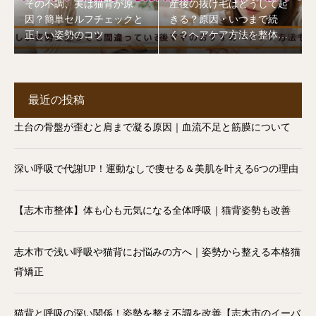
その不調、実は猫背が原
産後の抜け毛はどうして起
因？簡単セルフチェックと
きる？原因・いつまで続
正しい姿勢のコツ
く？ヘアケア方法を整体師
が解説【志木市】
最近の投稿
土台の骨盤が歪むと肩まで凝る原因｜血流不足と筋膜について
深い呼吸で代謝UP！運動なしで痩せる＆美肌を叶える6つの理由
【志木市整体】体も心も元気になる全体呼吸｜猫背姿勢も改善
志木市で浅い呼吸や猫背にお悩みの方へ｜姿勢から整える本格猫
背矯正
猫背と呼吸の深い関係！姿勢を整え不調を改善【志木市のイーバ