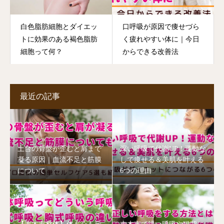
白色脂肪細胞とダイエッ
口呼吸が原因で痩せづら
トに効果のある褐色脂肪
く疲れやすい体に｜今日
細胞って何？
からできる改善法
最近の記事
土台の骨盤が歪むと肩まで
深い呼吸で代謝UP！運動な
凝る原因｜血流不足と筋膜
しで痩せる＆美肌を叶える
について
6つの理由