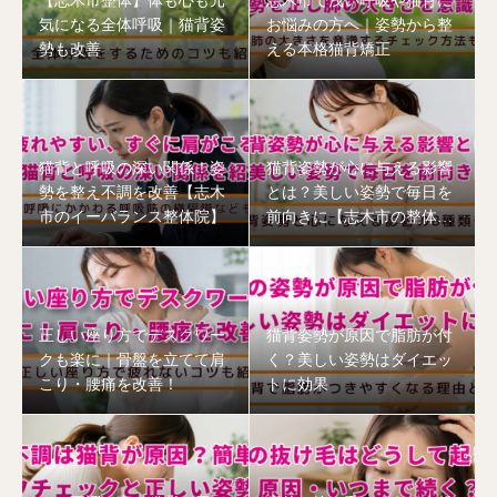
【志木市整体】体も心も元
志木市で浅い呼吸や猫背に
気になる全体呼吸｜猫背姿
お悩みの方へ｜姿勢から整
勢も改善
える本格猫背矯正
猫背と呼吸の深い関係！姿
猫背姿勢が心に与える影響
勢を整え不調を改善【志木
とは？美しい姿勢で毎日を
市のイーバランス整体院】
前向きに【志木市の整体
院】
正しい座り方でデスクワー
猫背姿勢が原因で脂肪が付
クも楽に｜骨盤を立てて肩
く？美しい姿勢はダイエッ
こり・腰痛を改善！
トに効果