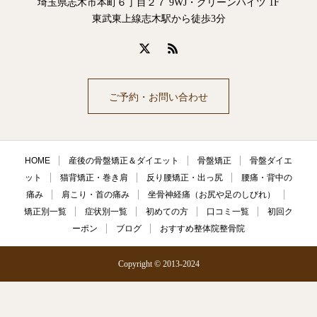
埼玉県志木市本町６丁目２７ 9WJ・グリーンハイツ 1F
東武東上線志木駅から徒歩3分
ご予約・お問い合わせ
HOME
産後の骨盤矯正＆ダイエット
骨盤矯正
骨盤ダイエ
ット
猫背矯正・巻き肩
反り腰矯正・出っ尻
腰痛・背中の
痛み
肩こり・首の痛み
坐骨神経痛（お尻や足のしびれ）
矯正別一覧
症状別一覧
初めての方
口コミ一覧
初回ク
ーポン
ブログ
おすすめ整体院整骨院
Copyright © 2013-2024

HOME
メニュー
クーポン
電話する