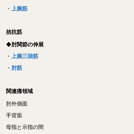
・
上腕筋
拮抗筋
◆
肘関節の伸展
・
上腕三頭筋
・
肘筋
関連痛領域
肘外側面
手背面
母指と示指の間