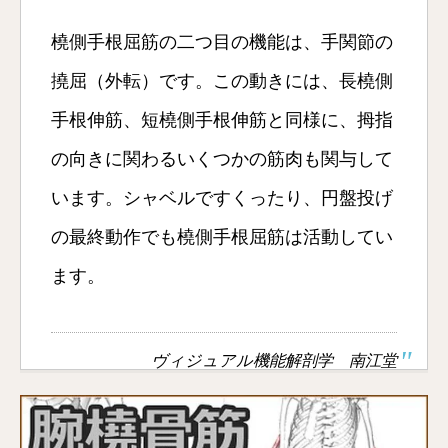
橈側手根屈筋の二つ目の機能は、手関節の
撓屈（外転）です。この動きには、長橈側
手根伸筋、短橈側手根伸筋と同様に、拇指
の向きに関わるいくつかの筋肉も関与して
います。シャベルですくったり、円盤投げ
の最終動作でも橈側手根屈筋は活動してい
ます。
ヴィジュアル機能解剖学 南江堂