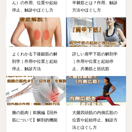
ん）の作用、位置や起始
半棘筋とは？作用、触診
停止、触診やほぐし方
方法やほぐし方
よくわかる下後鋸筋の解
詳しい肩甲下筋の解剖学
剖学｜作用や位置と起始
｜作用や位置と起始停
停止、触診方法
止、共働筋と拮抗筋
腕の筋肉｜前腕編【回外
大腿四頭筋の内側広筋の

筋について】解剖的機能
位置や起始停止、触診方
法とほぐし方
HOME
メニュー
クーポン
電話する