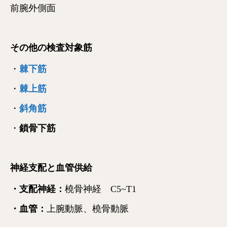
前腕外側面
その他の検査対象筋
・
棘下筋
・
棘上筋
・
斜角筋
・
鎖骨下筋
神経支配と血管供給
・支配神経：
橈骨神経 C5~T1
・血管：
上腕動脈、橈骨動脈