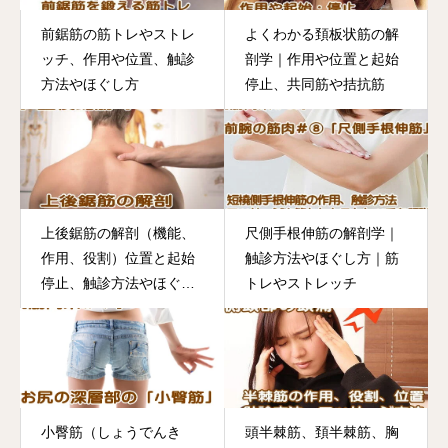
前鋸筋の筋トレやストレ
よくわかる頚板状筋の解
ッチ、作用や位置、触診
剖学｜作用や位置と起始
方法やほぐし方
停止、共同筋や拮抗筋
上後鋸筋の解剖（機能、
尺側手根伸筋の解剖学｜
作用、役割）位置と起始
触診方法やほぐし方｜筋
停止、触診方法やほぐし
トレやストレッチ
方
小臀筋（しょうでんき
頭半棘筋、頚半棘筋、胸