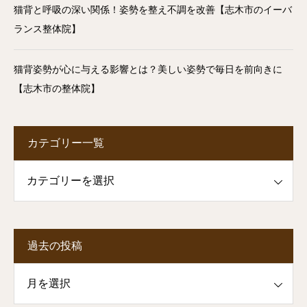
猫背と呼吸の深い関係！姿勢を整え不調を改善【志木市のイーバ
ランス整体院】
猫背姿勢が心に与える影響とは？美しい姿勢で毎日を前向きに
【志木市の整体院】
カテゴリー一覧
一覧
過去の投稿
投稿