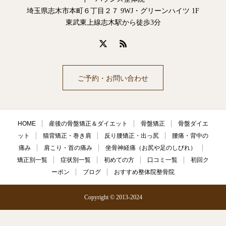
埼玉県志木市本町６丁目２７ 9WJ・グリーンハイツ 1F
東武東上線志木駅から徒歩3分
ご予約・お問い合わせ
HOME
産後の骨盤矯正＆ダイエット
骨盤矯正
骨盤ダイエ
ット
猫背矯正・巻き肩
反り腰矯正・出っ尻
腰痛・背中の
痛み
肩こり・首の痛み
坐骨神経痛（お尻や足のしびれ）
矯正別一覧
症状別一覧
初めての方
口コミ一覧
初回ク
ーポン
ブログ
おすすめ整体院整骨院
Copyright © 2013-2024
