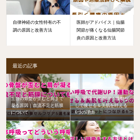
自律神経の女性特有の不
医師がアドバイス｜仙腸
調の原因と改善方法
関節が痛くなる仙腸関節
炎の原因と改善方法
最近の記事
土台の骨盤が歪むと肩まで
深い呼吸で代謝UP！運動な
凝る原因｜血流不足と筋膜
しで痩せる＆美肌を叶える
について
6つの理由