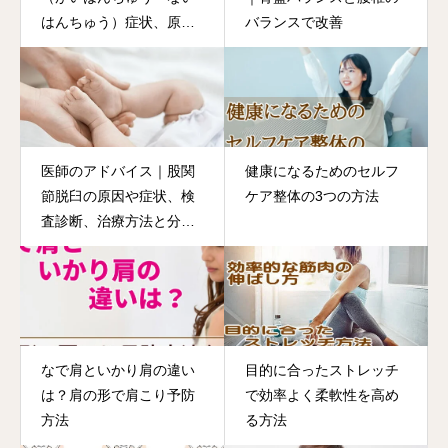
はんちゅう）症状、原因
バランスで改善
と対処方法
医師のアドバイス｜股関
健康になるためのセルフ
節脱臼の原因や症状、検
ケア整体の3つの方法
査診断、治療方法と分類
とは
なで肩といかり肩の違い
目的に合ったストレッチ
は？肩の形で肩こり予防
で効率よく柔軟性を高め
方法
る方法