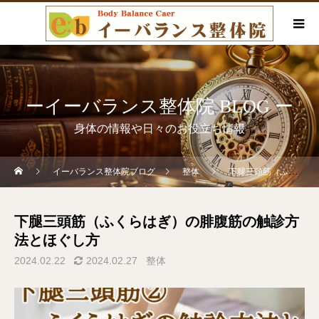
ーイーバランス整体院 BLOG ー
身体の情報や日々のお役立ち情報
イーバランス整体院ブログ
整体
下腿三頭筋（ふくらはぎ）の腓腹筋の触診方法とほぐし方
下腿三頭筋（ふくらはぎ）の腓腹筋の触診方
法とほぐし方
2024.02.22
2024.02.27
整体