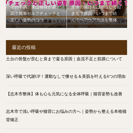
その不調、実は猫背が原
産後の抜け毛はどうして起
因？簡単セルフチェックと
きる？原因・いつまで続
正しい姿勢のコツ
く？ヘアケア方法を整体師
が解説【志木市】
最近の投稿
土台の骨盤が歪むと肩まで凝る原因｜血流不足と筋膜について
深い呼吸で代謝UP！運動なしで痩せる＆美肌を叶える6つの理由
【志木市整体】体も心も元気になる全体呼吸｜猫背姿勢も改善
志木市で浅い呼吸や猫背にお悩みの方へ｜姿勢から整える本格猫
背矯正