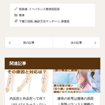
投稿者:
イーバランス整体院院長
整体
下腿三頭筋
,
触診方法マッサージ
,
腓腹筋
前の記事
次の記事
関連記事
内反肘と外反肘って何？
腰骨の前弯は腰痛の原因
（がいはんちゅう・ない
｜骨盤バランスと腰椎の