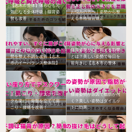
【志木市整体】体も心も元
志木市で浅い呼吸や猫背に
気になる全体呼吸｜猫背姿
お悩みの方へ｜姿勢から整
勢も改善
える本格猫背矯正
猫背と呼吸の深い関係！姿
猫背姿勢が心に与える影響
勢を整え不調を改善【志木
とは？美しい姿勢で毎日を
市のイーバランス整体院】
前向きに【志木市の整体
院】
正しい座り方でデスクワー
猫背姿勢が原因で脂肪が付
クも楽に｜骨盤を立てて肩
く？美しい姿勢はダイエッ
こり・腰痛を改善！
トに効果