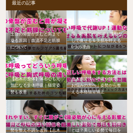
最近の記事
土台の骨盤が歪むと肩まで
深い呼吸で代謝UP！運動な
凝る原因｜血流不足と筋膜
しで痩せる＆美肌を叶える
について
6つの理由
【志木市整体】体も心も元
志木市で浅い呼吸や猫背に
気になる全体呼吸｜猫背姿
お悩みの方へ｜姿勢から整
勢も改善
える本格猫背矯正
猫背と呼吸の深い関係！姿
猫背姿勢が心に与える影響
勢を整え不調を改善【志木
とは？美しい姿勢で毎日を