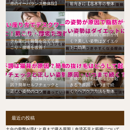
市のイーバランス整体院】
前向きに【志木市の整体
院】
正しい座り方でデスクワー
猫背姿勢が原因で脂肪が付
クも楽に｜骨盤を立てて肩
く？美しい姿勢はダイエッ
こり・腰痛を改善！
トに効果
その不調、実は猫背が原
産後の抜け毛はどうして起
因？簡単セルフチェックと
きる？原因・いつまで続
正しい姿勢のコツ
く？ヘアケア方法を整体師
が解説【志木市】
最近の投稿
土台の骨盤が歪むと肩まで凝る原因｜血流不足と筋膜について