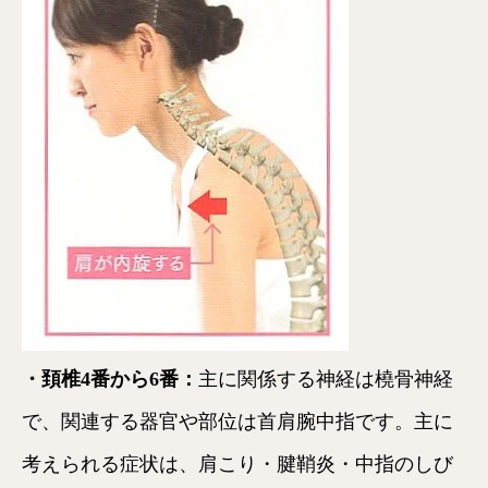
・頚椎4番から6番：
主に関係する神経は橈骨神経
で、関連する器官や部位は首肩腕中指です。主に
考えられる症状は、肩こり・腱鞘炎・中指のしび