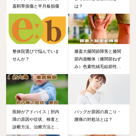
蓋靭帯損傷と半月板損傷
は？
整体院選びで悩んでいま
膝蓋大腿関節障害と膝関
せんか？
節内遊離体（膝関節ねず
み）色素性絨毛結節性滑
膜炎
医師がアドバイス｜肘内
バッグが原因の肩こり・
障の原因や症状、検査と
腰痛の対処法とは？
診断方法、治療方法と
は？