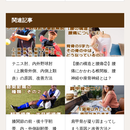
関連記事
テニス肘、内外野球肘
【腰の構造と腰痛②】腰
（上腕骨外側、内側上顆
痛にかかわる椎間板、腰
炎）の原因、改善方法
神経や座骨神経とは？
膝関節の前・後十字靭
肩甲骨が凝り固まってし
帯、内・外側副靭帯、膝
まう原因と改善方法と