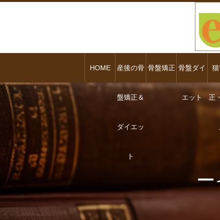
HOME
産後の骨
骨盤矯正
骨盤ダイ
猫
盤矯正＆
エット
正
ダイエッ
ト
ー