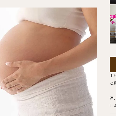
土
と
深
叶