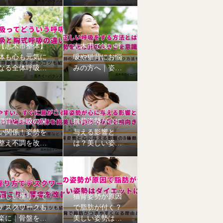
と筋膜について
える6つの理由
【志木市整体】
志木市で浅い呼
体も心も元気に
吸や猫背にお悩
なる全体呼吸｜
みの方へ｜姿勢
猫背姿勢も改善
から整える本格
猫背矯正
猫背と呼吸の深
猫背姿勢が心に
い関係！姿勢を
与える影響と
整え不調を改善
は？美しい姿勢
【志木市のイー
で毎日を前向き
バランス整体
に【志木市の整
院】
体院】
正しい座り方で
猫背姿勢が原因
デスクワークも
で脂肪が付く？
楽に｜骨盤を立
美しい姿勢はダ