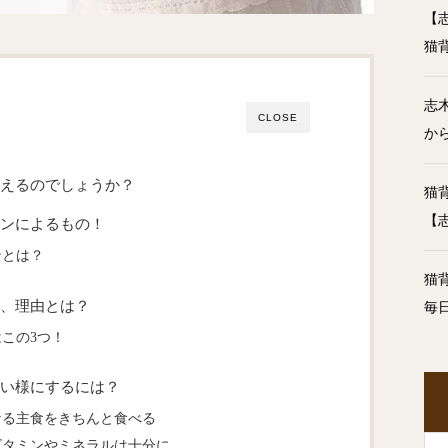
【
猫
志
CLOSE
か
えるのでしょうか？
猫
【
ンによるもの！
ンとは？
猫
、理由とは？
毎
この3つ！
い様にするには？
なる主食をきちんと食べる
ビタミンやミネラルは十分に