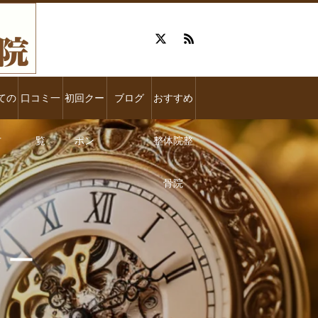
ての
口コミ一
初回クー
ブログ
おすすめ
方
覧
ポン
整体院整
骨院
 ー