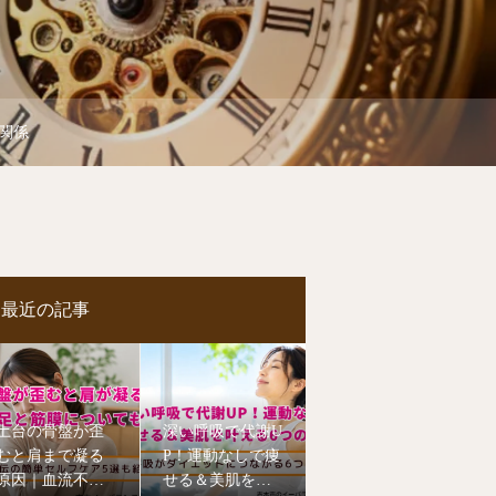
関係
最近の記事
土台の骨盤が歪
深い呼吸で代謝U
むと肩まで凝る
P！運動なしで痩
原因｜血流不足
せる＆美肌を叶