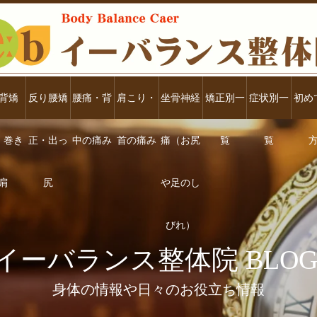
背矯
反り腰矯
腰痛・背
肩こり・
坐骨神経
矯正別一
症状別一
初め
・巻き
正・出っ
中の痛み
首の痛み
痛（お尻
覧
覧
肩
尻
や足のし
びれ）
イーバランス整体院 BLOG
身体の情報や日々のお役立ち情報