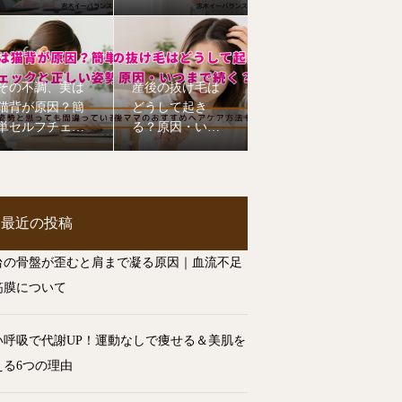
てて肩こり・腰
イエットに効果
痛を改善！
その不調、実は
産後の抜け毛は
猫背が原因？簡
どうして起き
単セルフチェッ
る？原因・いつ
クと正しい姿勢
まで続く？ヘア
のコツ
ケア方法を整体
師が解説【志木
市】
最近の投稿
台の骨盤が歪むと肩まで凝る原因｜血流不足
筋膜について
い呼吸で代謝UP！運動なしで痩せる＆美肌を
える6つの理由