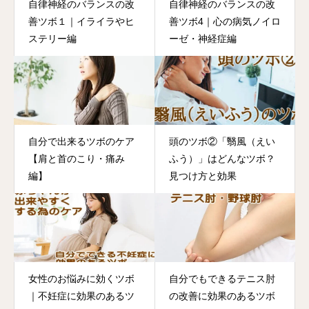
自律神経のバランスの改
自律神経のバランスの改
善ツボ１｜イライラやヒ
善ツボ4｜心の病気ノイロ
ステリー編
ーゼ・神経症編
自分で出来るツボのケア
頭のツボ②「翳風（えい
【肩と首のこり・痛み
ふう）」はどんなツボ？
編】
見つけ方と効果
女性のお悩みに効くツボ
自分でもできるテニス肘
｜不妊症に効果のあるツ
の改善に効果のあるツボ