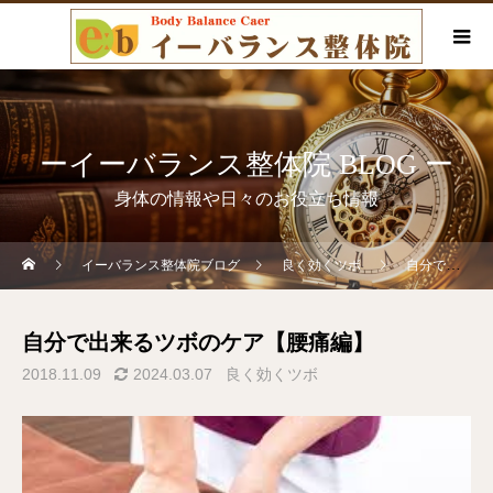
ーイーバランス整体院 BLOG ー
身体の情報や日々のお役立ち情報
イーバランス整体院ブログ
良く効くツボ
自分で出来るツボのケア【腰痛編】
自分で出来るツボのケア【腰痛編】
2018.11.09
2024.03.07
良く効くツボ