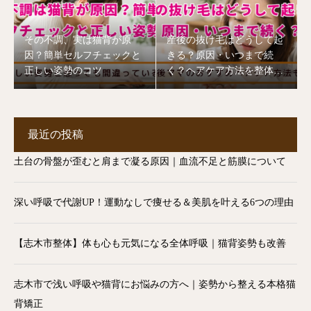
その不調、実は猫背が原
産後の抜け毛はどうして起
因？簡単セルフチェックと
きる？原因・いつまで続
正しい姿勢のコツ
く？ヘアケア方法を整体師
が解説【志木市】
最近の投稿
土台の骨盤が歪むと肩まで凝る原因｜血流不足と筋膜について
深い呼吸で代謝UP！運動なしで痩せる＆美肌を叶える6つの理由
【志木市整体】体も心も元気になる全体呼吸｜猫背姿勢も改善
志木市で浅い呼吸や猫背にお悩みの方へ｜姿勢から整える本格猫
背矯正