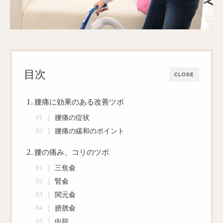
目次
CLOSE
腰痛に効果のある改善ツボ
腰痛の症状
腰痛の緩和のポイント
腰の痛み、コリのツボ
三焦兪
腎兪
関元兪
膀胱兪
中脘