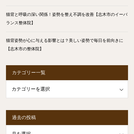
猫背と呼吸の深い関係！姿勢を整え不調を改善【志木市のイーバ
ランス整体院】
猫背姿勢が心に与える影響とは？美しい姿勢で毎日を前向きに
【志木市の整体院】
カテゴリー一覧
一覧
過去の投稿
投稿