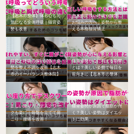
【志木市整体】体も心も元
志木市で浅い呼吸や猫背に
気になる全体呼吸｜猫背姿
お悩みの方へ｜姿勢から整
勢も改善
える本格猫背矯正
猫背と呼吸の深い関係！姿
猫背姿勢が心に与える影響
勢を整え不調を改善【志木
とは？美しい姿勢で毎日を
市のイーバランス整体院】
前向きに【志木市の整体
院】
正しい座り方でデスクワー
猫背姿勢が原因で脂肪が付
クも楽に｜骨盤を立てて肩
く？美しい姿勢はダイエッ
こり・腰痛を改善！
トに効果