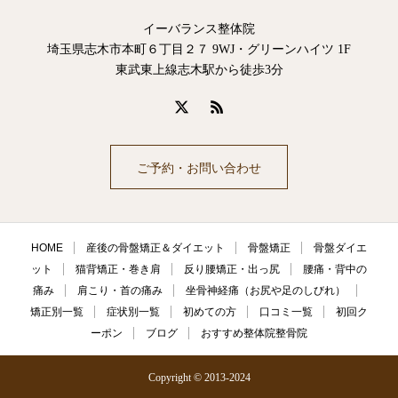
イーバランス整体院
埼玉県志木市本町６丁目２７ 9WJ・グリーンハイツ 1F
東武東上線志木駅から徒歩3分
ご予約・お問い合わせ
HOME
産後の骨盤矯正＆ダイエット
骨盤矯正
骨盤ダイエ
ット
猫背矯正・巻き肩
反り腰矯正・出っ尻
腰痛・背中の
痛み
肩こり・首の痛み
坐骨神経痛（お尻や足のしびれ）
矯正別一覧
症状別一覧
初めての方
口コミ一覧
初回ク
ーポン
ブログ
おすすめ整体院整骨院
Copyright © 2013-2024