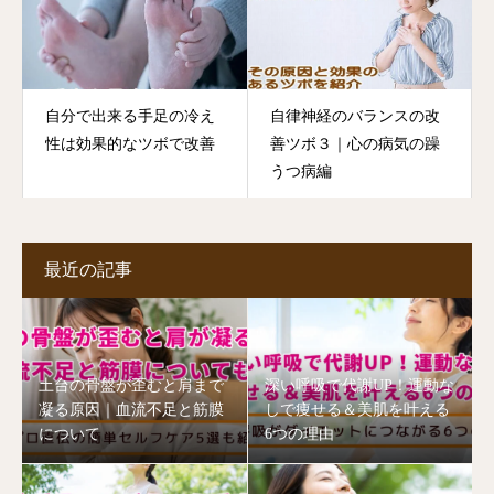
自分で出来る手足の冷え
自律神経のバランスの改
性は効果的なツボで改善
善ツボ３｜心の病気の躁
うつ病編
最近の記事
土台の骨盤が歪むと肩まで
深い呼吸で代謝UP！運動な
凝る原因｜血流不足と筋膜
しで痩せる＆美肌を叶える
について
6つの理由