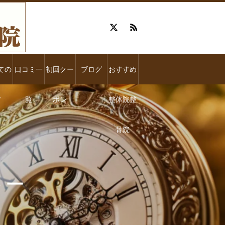
ての
口コミ一
初回クー
ブログ
おすすめ
方
覧
ポン
整体院整
骨院
 ー