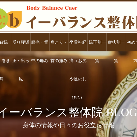
背矯
反り腰矯
腰痛・背
肩こり・
坐骨神経
矯正別一
症状別一
初め
・巻き
正・出っ
中の痛み
首の痛み
痛（お尻
覧
覧
肩
尻
や足のし
びれ）
イーバランス整体院 BLOG
身体の情報や日々のお役立ち情報