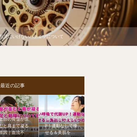
乳児にいけないハチミツについて
最近の記事
土台の骨盤が歪
深い呼吸で代謝U
むと肩まで凝る
P！運動なしで痩
原因｜血流不足
せる＆美肌を叶