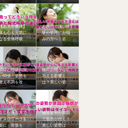
と筋膜について
える6つの理由
【志木市整体】
志木市で浅い呼
体も心も元気に
吸や猫背にお悩
なる全体呼吸｜
みの方へ｜姿勢
猫背姿勢も改善
から整える本格
猫背矯正
猫背と呼吸の深
猫背姿勢が心に
い関係！姿勢を
与える影響と
整え不調を改善
は？美しい姿勢
【志木市のイー
で毎日を前向き
バランス整体
に【志木市の整
院】
体院】
正しい座り方で
猫背姿勢が原因
デスクワークも
で脂肪が付く？
楽に｜骨盤を立
美しい姿勢はダ