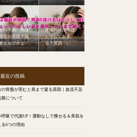
てて肩こり・腰
イエットに効果
痛を改善！
その不調、実は
産後の抜け毛は
猫背が原因？簡
どうして起き
単セルフチェッ
る？原因・いつ
クと正しい姿勢
まで続く？ヘア
のコツ
ケア方法を整体
師が解説【志木
市】
最近の投稿
台の骨盤が歪むと肩まで凝る原因｜血流不足
筋膜について
い呼吸で代謝UP！運動なしで痩せる＆美肌を
える6つの理由