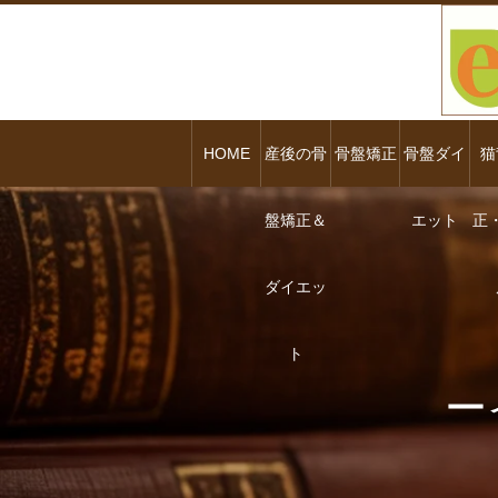
HOME
産後の骨
骨盤矯正
骨盤ダイ
猫
盤矯正＆
エット
正
ダイエッ
ト
ー