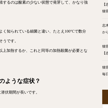
殖するのは酸素の少ない状態で発芽して、かなり強
【
猫
志
く知られている細菌と違い、たとえ100°Cで数分
か
そうです。
猫
分以上加熱するか、これと同等の加熱殺菌が必要とな
【
猫
毎
のような症状？
に潜伏期間が長いです。