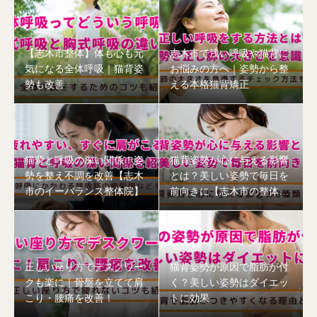
【志木市整体】体も心も元
志木市で浅い呼吸や猫背に
気になる全体呼吸｜猫背姿
お悩みの方へ｜姿勢から整
勢も改善
える本格猫背矯正
猫背と呼吸の深い関係！姿
猫背姿勢が心に与える影響
勢を整え不調を改善【志木
とは？美しい姿勢で毎日を
市のイーバランス整体院】
前向きに【志木市の整体
院】
正しい座り方でデスクワー
猫背姿勢が原因で脂肪が付
クも楽に｜骨盤を立てて肩
く？美しい姿勢はダイエッ
こり・腰痛を改善！
トに効果