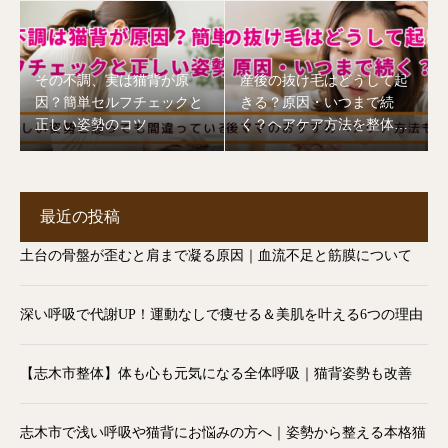
その不調、実は猫背が原
産後の抜け毛はどうして起
因？簡単セルフチェックと
きる？原因・いつまで続
正しい姿勢のコツ
く？ヘアケア方法を整体師
が解説【志木市】
最近の投稿
土台の骨盤が歪むと肩まで凝る原因｜血流不足と筋膜について
深い呼吸で代謝UP！運動なしで痩せる＆美肌を叶える6つの理由
【志木市整体】体も心も元気になる全体呼吸｜猫背姿勢も改善
志木市で浅い呼吸や猫背にお悩みの方へ｜姿勢から整える本格猫