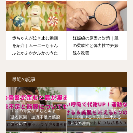
赤ちゃんが泣き止む動画
妊娠線の原因と対策｜肌
を紹介｜ムー二ーちゃん
の柔軟性と弾力性で妊娠
ふとかふかかふかのうた
線を改善
最近の記事
土台の骨盤が歪むと肩まで
深い呼吸で代謝UP！運動な
凝る原因｜血流不足と筋膜
しで痩せる＆美肌を叶える
について
6つの理由