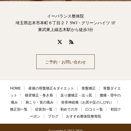
イーバランス整体院
埼玉県志木市本町６丁目２７ 9WJ・グリーンハイツ 1F
東武東上線志木駅から徒歩3分
ご予約・お問い合わせ
HOME
産後の骨盤矯正＆ダイエット
骨盤矯正
骨盤ダイエ
ット
猫背矯正・巻き肩
反り腰矯正・出っ尻
腰痛・背中の
痛み
肩こり・首の痛み
坐骨神経痛（お尻や足のしびれ）
矯正別一覧
症状別一覧
初めての方
口コミ一覧
初回ク
ーポン
ブログ
おすすめ整体院整骨院
Copyright © 2013-2024