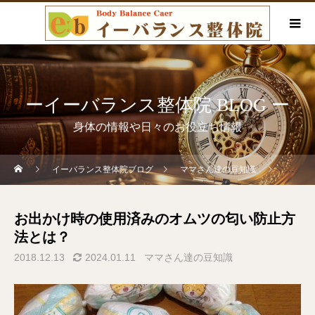
ーイーバランス整体院 BLOG ー
身体の情報や日々のお役立ち情報
イーバランス整体院ブログ
ママさん達の豆知識
お出か
お出かけ時の使用済みのオムツの匂い防止方
法とは？
2018.12.13
2024.01.11
ママさん達の豆知識