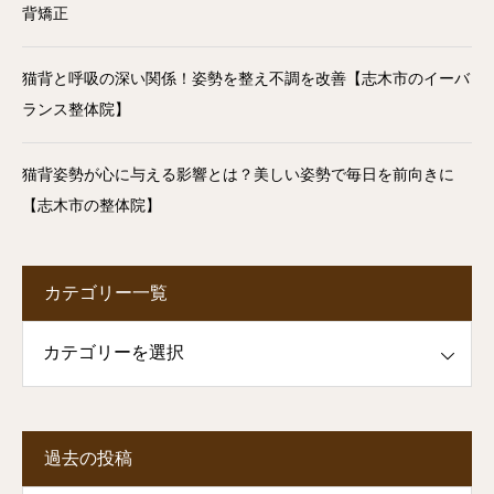
背矯正
猫背と呼吸の深い関係！姿勢を整え不調を改善【志木市のイーバ
ランス整体院】
猫背姿勢が心に与える影響とは？美しい姿勢で毎日を前向きに
【志木市の整体院】
カテゴリー一覧
一覧
過去の投稿
投稿