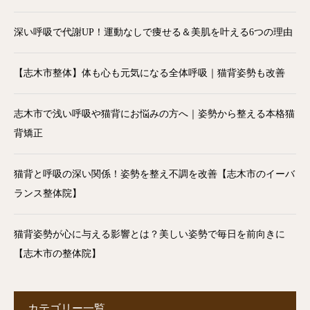
深い呼吸で代謝UP！運動なしで痩せる＆美肌を叶える6つの理由
【志木市整体】体も心も元気になる全体呼吸｜猫背姿勢も改善
志木市で浅い呼吸や猫背にお悩みの方へ｜姿勢から整える本格猫
背矯正
猫背と呼吸の深い関係！姿勢を整え不調を改善【志木市のイーバ
ランス整体院】
猫背姿勢が心に与える影響とは？美しい姿勢で毎日を前向きに
【志木市の整体院】
カテゴリー一覧