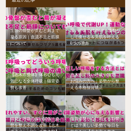
土台の骨盤が歪むと肩まで
深い呼吸で代謝UP！運動な
凝る原因｜血流不足と筋膜
しで痩せる＆美肌を叶える
について
6つの理由
【志木市整体】体も心も元
志木市で浅い呼吸や猫背に
気になる全体呼吸｜猫背姿
お悩みの方へ｜姿勢から整
勢も改善
える本格猫背矯正
猫背と呼吸の深い関係！姿
猫背姿勢が心に与える影響
勢を整え不調を改善【志木
とは？美しい姿勢で毎日を