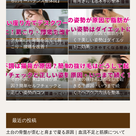
市のイーバランス整体院】
前向きに【志木市の整体
院】
正しい座り方でデスクワー
猫背姿勢が原因で脂肪が付
クも楽に｜骨盤を立てて肩
く？美しい姿勢はダイエッ
こり・腰痛を改善！
トに効果
その不調、実は猫背が原
産後の抜け毛はどうして起
因？簡単セルフチェックと
きる？原因・いつまで続
正しい姿勢のコツ
く？ヘアケア方法を整体師
が解説【志木市】
最近の投稿
土台の骨盤が歪むと肩まで凝る原因｜血流不足と筋膜について