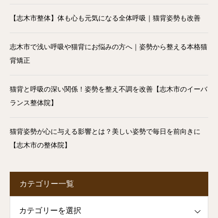
【志木市整体】体も心も元気になる全体呼吸｜猫背姿勢も改善
志木市で浅い呼吸や猫背にお悩みの方へ｜姿勢から整える本格猫
背矯正
猫背と呼吸の深い関係！姿勢を整え不調を改善【志木市のイーバ
ランス整体院】
猫背姿勢が心に与える影響とは？美しい姿勢で毎日を前向きに
【志木市の整体院】
カテゴリー一覧
一覧