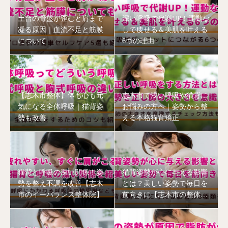
土台の骨盤が歪むと肩まで
深い呼吸で代謝UP！運動な
凝る原因｜血流不足と筋膜
しで痩せる＆美肌を叶える
について
6つの理由
【志木市整体】体も心も元
志木市で浅い呼吸や猫背に
気になる全体呼吸｜猫背姿
お悩みの方へ｜姿勢から整
勢も改善
える本格猫背矯正
猫背と呼吸の深い関係！姿
猫背姿勢が心に与える影響
勢を整え不調を改善【志木
とは？美しい姿勢で毎日を
市のイーバランス整体院】
前向きに【志木市の整体
院】