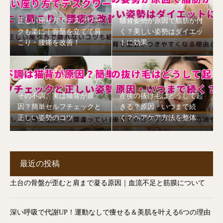
正しい座り方でデスクワー
猫背姿勢が原因で脂肪が付
クも楽に｜骨盤を立てて肩
く？美しい姿勢はダイエッ
こり・腰痛を改善！
トに効果
その不調、実は猫背が原
産後の抜け毛はどうして起
因？簡単セルフチェックと
きる？原因・いつまで続
正しい姿勢のコツ
く？ヘアケア方法を整体師
が解説【志木市】
最近の投稿
土台の骨盤が歪むと肩まで凝る原因｜血流不足と筋膜について
深い呼吸で代謝UP！運動なしで痩せる＆美肌を叶える6つの理由