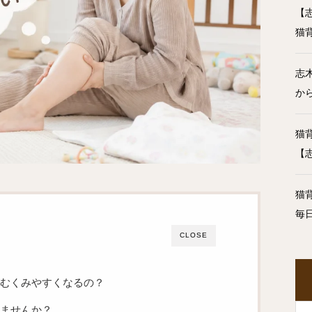
【
猫
志
か
猫
【
猫
毎
CLOSE
むくみやすくなるの？
いませんか？