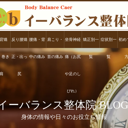
背矯
反り腰矯
腰痛・背
肩こり・
坐骨神経
矯正別一
症状別一
初め
・巻き
正・出っ
中の痛み
首の痛み
痛（お尻
覧
覧
肩
尻
や足のし
びれ）
イーバランス整体院 BLOG
身体の情報や日々のお役立ち情報