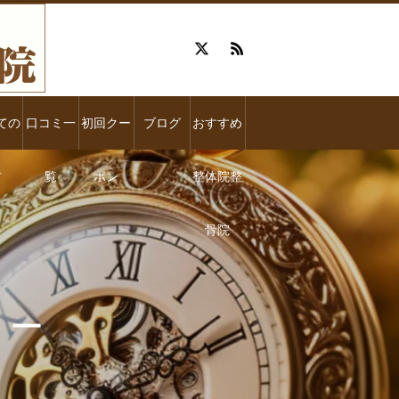
ての
口コミ一
初回クー
ブログ
おすすめ
方
覧
ポン
整体院整
骨院
 ー