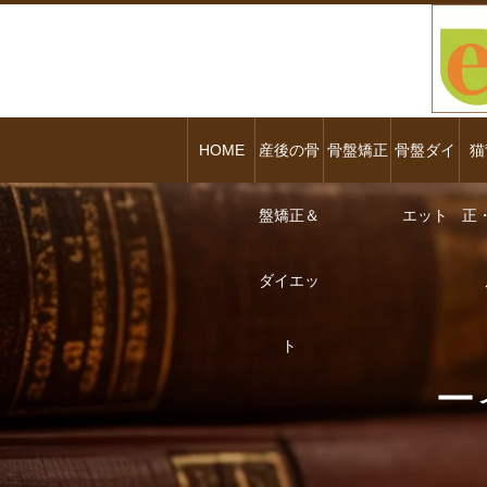
HOME
産後の骨
骨盤矯正
骨盤ダイ
猫
盤矯正＆
エット
正
ダイエッ
ト
ー