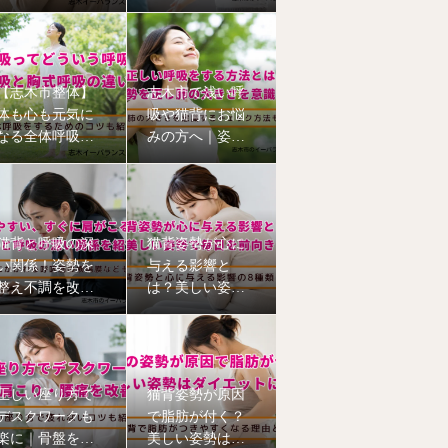
と筋膜について
える6つの理由
【志木市整体】
志木市で浅い呼
体も心も元気に
吸や猫背にお悩
なる全体呼吸｜
みの方へ｜姿勢
猫背姿勢も改善
から整える本格
猫背矯正
猫背と呼吸の深
猫背姿勢が心に
い関係！姿勢を
与える影響と
整え不調を改善
は？美しい姿勢
【志木市のイー
で毎日を前向き
バランス整体
に【志木市の整
院】
体院】
正しい座り方で
猫背姿勢が原因
デスクワークも
で脂肪が付く？
楽に｜骨盤を立
美しい姿勢はダ