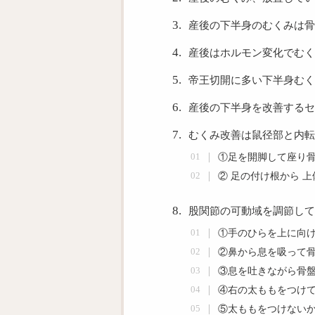
産後の下半身のむくみは
産後はホルモン変化でむく
帝王切開に多い下半身むく
産後の下半身を改善するセ
投稿
むくみ改善は鼠径部と内転
①足を開脚して座り
② 足の付け根から 
股関節の可動域を調節して
①手のひらを上に向
②鼻から息を吸って
③息を吐きながら骨
④右の太ももをつけ
⑤太ももをつけないか