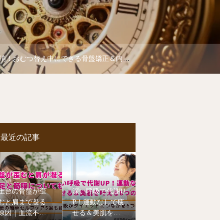
むつ替え中にできる骨盤矯正＆内転筋ストレッチ
最近の記事
土台の骨盤が歪
深い呼吸で代謝U
むと肩まで凝る
P！運動なしで痩
原因｜血流不足
せる＆美肌を叶