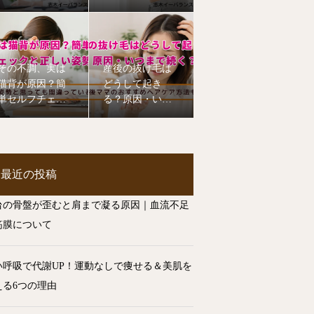
てて肩こり・腰
イエットに効果
痛を改善！
その不調、実は
産後の抜け毛は
猫背が原因？簡
どうして起き
単セルフチェッ
る？原因・いつ
クと正しい姿勢
まで続く？ヘア
のコツ
ケア方法を整体
師が解説【志木
市】
最近の投稿
台の骨盤が歪むと肩まで凝る原因｜血流不足
筋膜について
い呼吸で代謝UP！運動なしで痩せる＆美肌を
える6つの理由