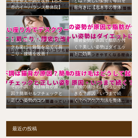
勢を整え不調を改善【志木
とは？美しい姿勢で毎日を
市のイーバランス整体院】
前向きに【志木市の整体
院】
正しい座り方でデスクワー
猫背姿勢が原因で脂肪が付
クも楽に｜骨盤を立てて肩
く？美しい姿勢はダイエッ
こり・腰痛を改善！
トに効果
その不調、実は猫背が原
産後の抜け毛はどうして起
因？簡単セルフチェックと
きる？原因・いつまで続
正しい姿勢のコツ
く？ヘアケア方法を整体師
が解説【志木市】
最近の投稿