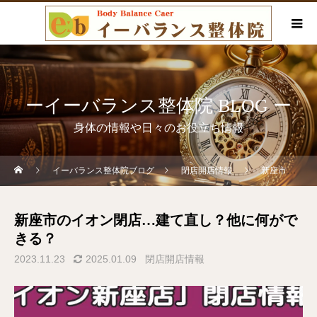
ーイーバランス整体院 BLOG ー
身体の情報や日々のお役立ち情報
イーバランス整体院ブログ
閉店開店情報
新座市のイオン閉店…建て直し？他に何ができる？
新座市のイオン閉店…建て直し？他に何がで
きる？
2023.11.23
2025.01.09
閉店開店情報