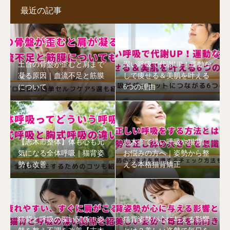
最近の記事
土台の骨盤が歪むと肩まで
深い呼吸で代謝UP！運動な
凝る原因｜血流不足と筋膜
しで痩せる＆美肌を叶える
について
6つの理由
【志木市整体】体も心も元
志木市で浅い呼吸や猫背に
気になる全体呼吸｜猫背姿
お悩みの方へ｜姿勢から整
勢も改善
える本格猫背矯正
猫背と呼吸の深い関係！姿
猫背姿勢が心に与える影響