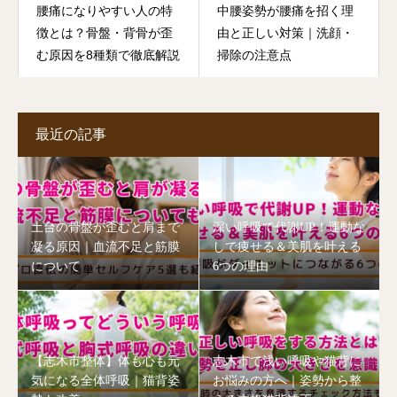
腰痛になりやすい人の特
中腰姿勢が腰痛を招く理
徴とは？骨盤・背骨が歪
由と正しい対策｜洗顔・
む原因を8種類で徹底解説
掃除の注意点
最近の記事
土台の骨盤が歪むと肩まで
深い呼吸で代謝UP！運動な
凝る原因｜血流不足と筋膜
しで痩せる＆美肌を叶える
について
6つの理由
【志木市整体】体も心も元
志木市で浅い呼吸や猫背に
気になる全体呼吸｜猫背姿
お悩みの方へ｜姿勢から整