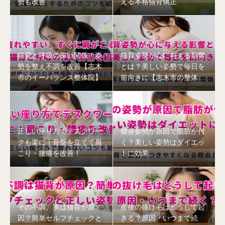
勢も改善
える本格猫背矯正
猫背と呼吸の深い関係！姿
猫背姿勢が心に与える影響
勢を整え不調を改善【志木
とは？美しい姿勢で毎日を
市のイーバランス整体院】
前向きに【志木市の整体
院】
正しい座り方でデスクワー
猫背姿勢が原因で脂肪が付
クも楽に｜骨盤を立てて肩
く？美しい姿勢はダイエッ
こり・腰痛を改善！
トに効果
その不調、実は猫背が原
産後の抜け毛はどうして起
因？簡単セルフチェックと
きる？原因・いつまで続