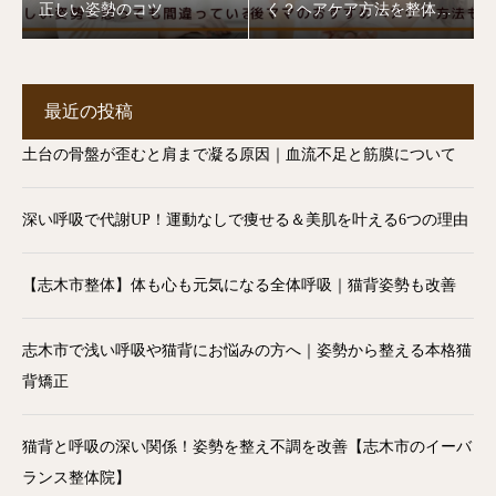
正しい姿勢のコツ
く？ヘアケア方法を整体師
が解説【志木市】
最近の投稿
土台の骨盤が歪むと肩まで凝る原因｜血流不足と筋膜について
深い呼吸で代謝UP！運動なしで痩せる＆美肌を叶える6つの理由
【志木市整体】体も心も元気になる全体呼吸｜猫背姿勢も改善
志木市で浅い呼吸や猫背にお悩みの方へ｜姿勢から整える本格猫
背矯正
猫背と呼吸の深い関係！姿勢を整え不調を改善【志木市のイーバ
ランス整体院】