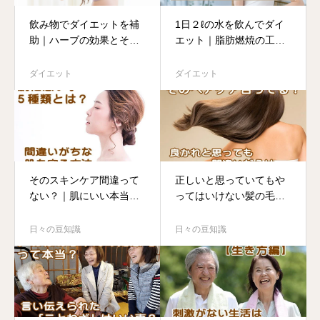
飲み物でダイエットを補
1日２ℓの水を飲んでダイ
助｜ハーブの効果とその
エット｜脂肪燃焼の工夫
栄養素を紹介
とは？
ダイエット
ダイエット
そのスキンケア間違って
正しいと思っていてもや
ない？｜肌にいい本当の
ってはいけない髪の毛ケ
方法とは？
ア
日々の豆知識
日々の豆知識