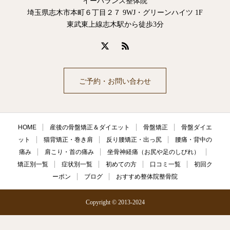
イーバランス整体院
埼玉県志木市本町６丁目２７ 9WJ・グリーンハイツ 1F
東武東上線志木駅から徒歩3分
ご予約・お問い合わせ
HOME
産後の骨盤矯正＆ダイエット
骨盤矯正
骨盤ダイエ
ット
猫背矯正・巻き肩
反り腰矯正・出っ尻
腰痛・背中の
痛み
肩こり・首の痛み
坐骨神経痛（お尻や足のしびれ）
矯正別一覧
症状別一覧
初めての方
口コミ一覧
初回ク
ーポン
ブログ
おすすめ整体院整骨院
Copyright © 2013-2024
