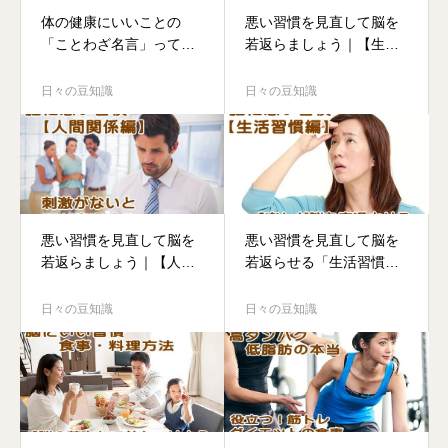
体の健康にいいことの
悪い習慣を見直して脳を
「ことわざ名言」って本
若返らましょう｜【生き
当でしょうか?
方編】
日々の豆知識
日々の豆知識
悪い習慣を見直して脳を
悪い習慣を見直して脳を
若返らましょう｜【人間
若返らせる「生活習慣
関係編】
編」
日々の豆知識
日々の豆知識