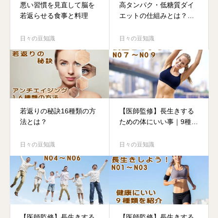
悪い習慣を見直して脳を
高タンパク・低糖質ダイ
若返らせる食事と料理
エットの仕組みとは？筋
トレと体づくりを加速す
る栄養メカニズム
日々の豆知識
日々の豆知識
若返りの秘訣16種類の方
【医師監修】長生きする
法とは？
ための体にいい事｜9種類
の7.8.9を紹介
日々の豆知識
日々の豆知識
【医師監修】長生きする
【医師監修】長生きする