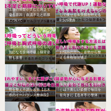
土台の骨盤が歪むと肩まで
深い呼吸で代謝UP！運動な
凝る原因｜血流不足と筋膜
しで痩せる＆美肌を叶える
について
6つの理由
【志木市整体】体も心も元
志木市で浅い呼吸や猫背に
気になる全体呼吸｜猫背姿
お悩みの方へ｜姿勢から整
勢も改善
える本格猫背矯正
猫背と呼吸の深い関係！姿
猫背姿勢が心に与える影響
勢を整え不調を改善【志木
とは？美しい姿勢で毎日を
市のイーバランス整体院】
前向きに【志木市の整体
院】