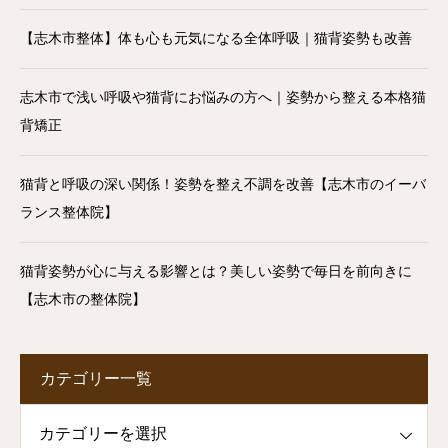
【志木市整体】体も心も元気になる全体呼吸｜猫背姿勢も改善
志木市で浅い呼吸や猫背にお悩みの方へ｜姿勢から整える本格猫
背矯正
猫背と呼吸の深い関係！姿勢を整え不調を改善【志木市のイーバ
ランス整体院】
猫背姿勢が心に与える影響とは？美しい姿勢で毎日を前向きに
【志木市の整体院】
カテゴリー一覧
一覧