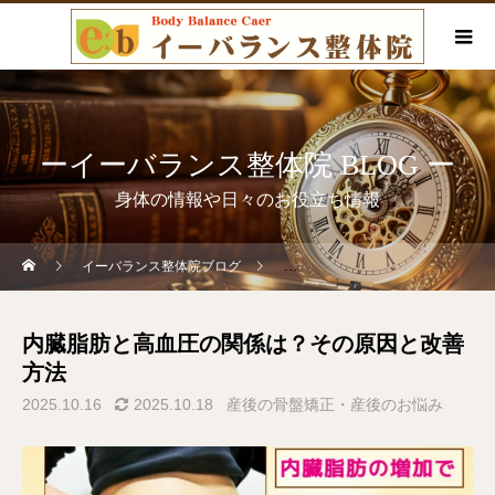
ーイーバランス整体院 BLOG ー
身体の情報や日々のお役立ち情報
イーバランス整体院ブログ
産後の骨盤矯正・産後のお悩み
内臓脂肪と高血圧の関係は？その原因と改善
方法
2025.10.16
2025.10.18
産後の骨盤矯正・産後のお悩み