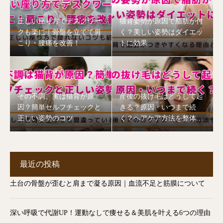
正しい座り方でデスクワー
猫背姿勢が原因で脂肪が付
クも楽に｜骨盤を立てて肩
く？美しい姿勢はダイエッ
こり・腰痛を改善！
トに効果
その不調、実は猫背が原
産後の抜け毛はどうして起
因？簡単セルフチェックと
きる？原因・いつまで続
正しい姿勢のコツ
く？ヘアケア方法を整体師
が解説【志木市】
最近の投稿
土台の骨盤が歪むと肩まで凝る原因｜血流不足と筋膜について
深い呼吸で代謝UP！運動なしで痩せる＆美肌を叶える6つの理由