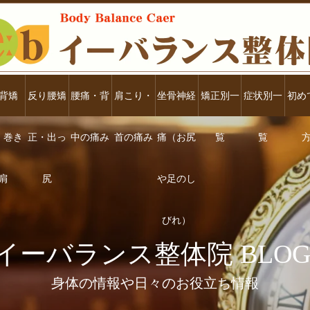
背矯
反り腰矯
腰痛・背
肩こり・
坐骨神経
矯正別一
症状別一
初め
・巻き
正・出っ
中の痛み
首の痛み
痛（お尻
覧
覧
肩
尻
や足のし
びれ）
イーバランス整体院 BLOG
身体の情報や日々のお役立ち情報