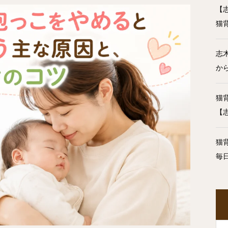
【
猫
志
か
猫
【
猫
毎