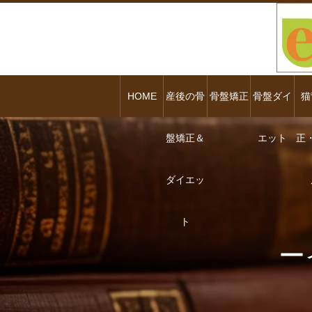
HOME
産後の骨
骨盤矯正
骨盤ダイ
猫
盤矯正＆
エット
正
ダイエッ
ト
ー