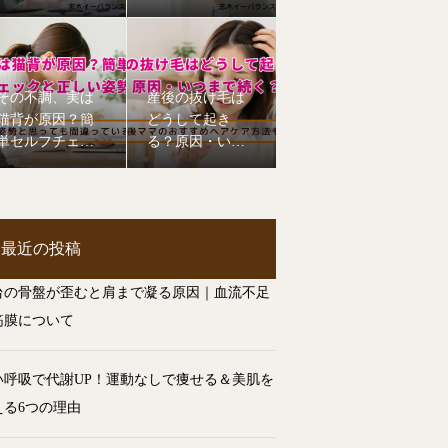
てて肩こり・腰
イエットに効果
痛を改善！
その不調、実は
産後の抜け毛は
猫背が原因？簡
どうして起き
単セルフチェッ
る？原因・いつ
クと正しい姿勢
まで続く？ヘア
のコツ
ケア方法を整体
師が解説【志木
市】
最近の投稿
台の骨盤が歪むと肩まで凝る原因｜血流不足
筋膜について
い呼吸で代謝UP！運動なしで痩せる＆美肌を
える6つの理由