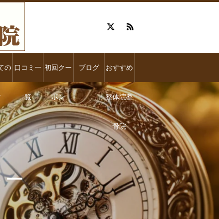
ての
口コミ一
初回クー
ブログ
おすすめ
方
覧
ポン
整体院整
骨院
 ー