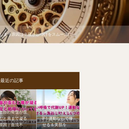
原因は？寝かしつけをスムーズにする5つのコツ
最近の記事
土台の骨盤が歪
深い呼吸で代謝U
むと肩まで凝る
P！運動なしで痩
原因｜血流不足
せる＆美肌を叶