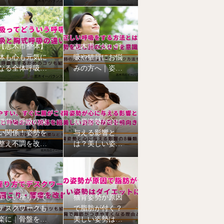
と筋膜について
える6つの理由
【志木市整体】
志木市で浅い呼
体も心も元気に
吸や猫背にお悩
なる全体呼吸｜
みの方へ｜姿勢
猫背姿勢も改善
から整える本格
猫背矯正
猫背と呼吸の深
猫背姿勢が心に
い関係！姿勢を
与える影響と
整え不調を改善
は？美しい姿勢
【志木市のイー
で毎日を前向き
バランス整体
に【志木市の整
院】
体院】
正しい座り方で
猫背姿勢が原因
デスクワークも
で脂肪が付く？
楽に｜骨盤を立
美しい姿勢はダ