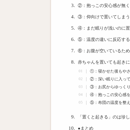
②：抱っこの安心感が無く
③：仰向けで置いてしまう
④：まだ眠りが浅いのに置
⑤：温度の違いに反応する
⑥：お腹が空いているため
赤ちゃんを置いても起きに
①：寝かせた後もや
②：深い眠りに入っ
③：お尻からゆっく
④：抱っこの安心感
⑤：布団の温度を整
「置くと起きる」のは珍し
●まとめ