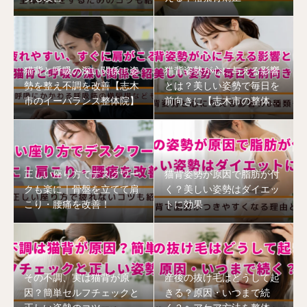
猫背と呼吸の深い関係！姿
猫背姿勢が心に与える影響
勢を整え不調を改善【志木
とは？美しい姿勢で毎日を
市のイーバランス整体院】
前向きに【志木市の整体
院】
正しい座り方でデスクワー
猫背姿勢が原因で脂肪が付
クも楽に｜骨盤を立てて肩
く？美しい姿勢はダイエッ
こり・腰痛を改善！
トに効果
その不調、実は猫背が原
産後の抜け毛はどうして起
因？簡単セルフチェックと
きる？原因・いつまで続