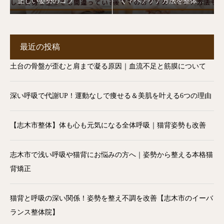
正しい姿勢のコツ
く？ヘアケア方法を整体師
が解説【志木市】
最近の投稿
土台の骨盤が歪むと肩まで凝る原因｜血流不足と筋膜について
深い呼吸で代謝UP！運動なしで痩せる＆美肌を叶える6つの理由
【志木市整体】体も心も元気になる全体呼吸｜猫背姿勢も改善
志木市で浅い呼吸や猫背にお悩みの方へ｜姿勢から整える本格猫
背矯正
猫背と呼吸の深い関係！姿勢を整え不調を改善【志木市のイーバ
ランス整体院】