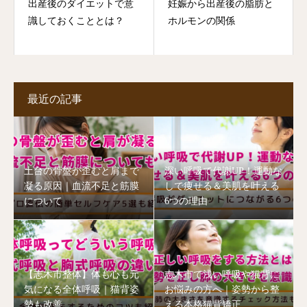
出産後のダイエットで意
妊娠から出産後の脂肪と
識しておくこととは？
ホルモンの関係
最近の記事
土台の骨盤が歪むと肩まで
深い呼吸で代謝UP！運動な
凝る原因｜血流不足と筋膜
しで痩せる＆美肌を叶える
について
6つの理由
【志木市整体】体も心も元
志木市で浅い呼吸や猫背に
気になる全体呼吸｜猫背姿
お悩みの方へ｜姿勢から整
勢も改善
える本格猫背矯正