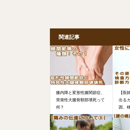
関連記事
膝内障と変形性膝関節症、
【医
突発性大腿骨顆部壊死って
出る
何？
因、