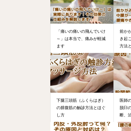
「痛いの痛いの飛んでいけ
前か
～」は本当で、痛みが軽減
き起
ます
方法
下腿三頭筋（ふくらはぎ）
医師
の腓腹筋の触診方法とほぐ
脱臼
し方
断、