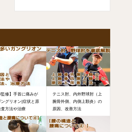
師監修】手首に痛みが
テニス肘、内外野球肘（上
ガングリオン|症状と原
腕骨外側、内側上顆炎）の
検査方法や治療
原因、改善方法