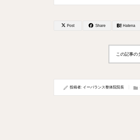
Post
Share
Hatena
投稿
この記事の
投稿者:
イーバランス整体院院長