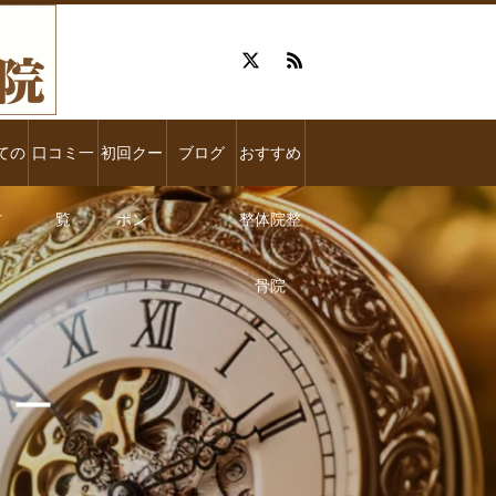
ての
口コミ一
初回クー
ブログ
おすすめ
方
覧
ポン
整体院整
骨院
 ー