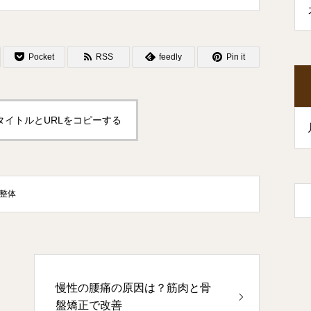
Pocket
RSS
feedly
Pin it
タイトルとURLをコピーする
整体
慢性の腰痛の原因は？筋肉と骨
盤矯正で改善