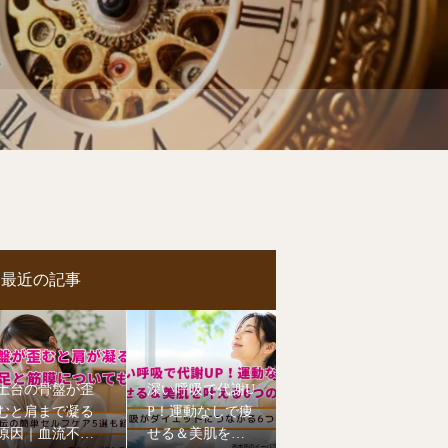
最近の記事
土台の骨盤が歪
深い呼吸で代謝U
むと肩まで凝る
P！運動なしで痩
原因｜血流不足
せる＆美肌を叶