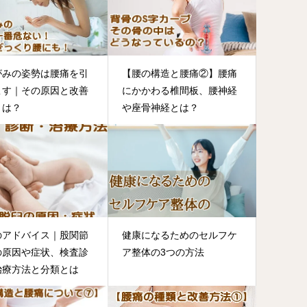
がみの姿勢は腰痛を引
【腰の構造と腰痛②】腰痛
こす｜その原因と改善
にかかわる椎間板、腰神経
とは？
や座骨神経とは？
のアドバイス｜股関節
健康になるためのセルフケ
の原因や症状、検査診
ア整体の3つの方法
治療方法と分類とは