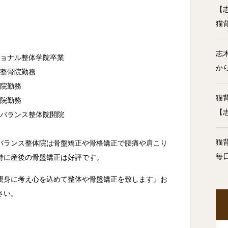
【
』
猫
志
ナショナル整体学院卒業
か
灸整骨院勤務
体院勤務
猫
体院勤務
【
イーバランス整体院開院
猫
バランス整体院は骨盤矯正や骨格矯正で腰痛や肩こり
毎
特に産後の骨盤矯正は好評です。
親身に考え心を込めて整体や骨盤矯正を致します』お
さい。