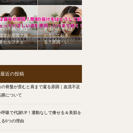
てて肩こり・腰
イエットに効果
痛を改善！
その不調、実は
産後の抜け毛は
猫背が原因？簡
どうして起き
単セルフチェッ
る？原因・いつ
クと正しい姿勢
まで続く？ヘア
のコツ
ケア方法を整体
師が解説【志木
市】
最近の投稿
台の骨盤が歪むと肩まで凝る原因｜血流不足
筋膜について
い呼吸で代謝UP！運動なしで痩せる＆美肌を
える6つの理由