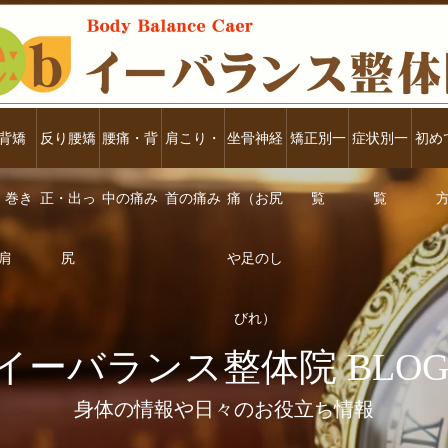
背矯
反り腰矯
腰痛・背
肩こり・
坐骨神経
矯正別一
症状別一
初め
・巻き
正・出っ
中の痛み
首の痛み
痛（お尻
覧
覧
肩
尻
や足のし
びれ）
イーバランス整体院 BLOG
身体の情報や日々のお役立ち情報