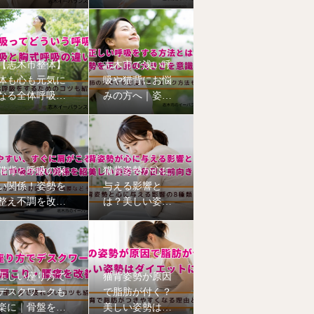
と筋膜について
える6つの理由
【志木市整体】
志木市で浅い呼
体も心も元気に
吸や猫背にお悩
なる全体呼吸｜
みの方へ｜姿勢
猫背姿勢も改善
から整える本格
猫背矯正
猫背と呼吸の深
猫背姿勢が心に
い関係！姿勢を
与える影響と
整え不調を改善
は？美しい姿勢
【志木市のイー
で毎日を前向き
バランス整体
に【志木市の整
院】
体院】
正しい座り方で
猫背姿勢が原因
デスクワークも
で脂肪が付く？
楽に｜骨盤を立
美しい姿勢はダ