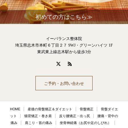
初めての方はこちら≫
イーバランス整体院
埼玉県志木市本町６丁目２７ 9WJ・グリーンハイツ 1F
東武東上線志木駅から徒歩3分
ご予約・お問い合わせ
HOME
産後の骨盤矯正＆ダイエット
骨盤矯正
骨盤ダイエ
ット
猫背矯正・巻き肩
反り腰矯正・出っ尻
腰痛・背中の
痛み
肩こり・首の痛み
坐骨神経痛（お尻や足のしびれ）