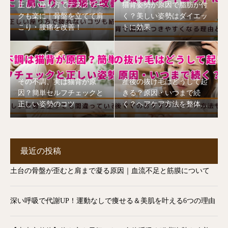
正しい座り方でデスクワー
猫背姿勢が原因で脂肪が付
クも楽に｜骨盤を立てて肩
く？美しい姿勢はダイエッ
こり・腰痛を改善！
トに効果
その不調、実は猫背が原
産後の抜け毛はどうして起
因？簡単セルフチェックと
きる？原因・いつまで続
正しい姿勢のコツ
く？ヘアケア方法を整体師
が解説【志木市】
最近の投稿
土台の骨盤が歪むと肩まで凝る原因｜血流不足と筋膜について
深い呼吸で代謝UP！運動なしで痩せる＆美肌を叶える6つの理由