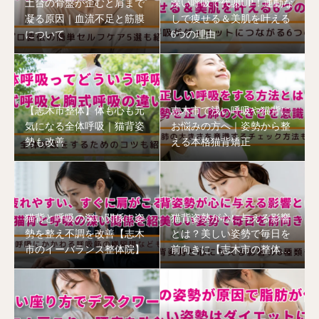
土台の骨盤が歪むと肩まで
深い呼吸で代謝UP！運動な
凝る原因｜血流不足と筋膜
しで痩せる＆美肌を叶える
について
6つの理由
【志木市整体】体も心も元
志木市で浅い呼吸や猫背に
気になる全体呼吸｜猫背姿
お悩みの方へ｜姿勢から整
勢も改善
える本格猫背矯正
猫背と呼吸の深い関係！姿
猫背姿勢が心に与える影響
勢を整え不調を改善【志木
とは？美しい姿勢で毎日を
市のイーバランス整体院】
前向きに【志木市の整体
院】