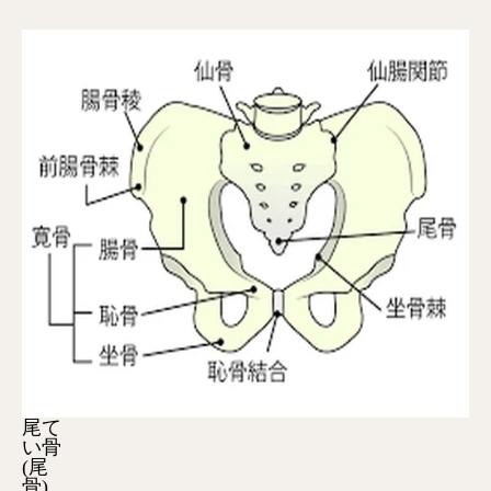
尾て
い骨
(尾
骨)