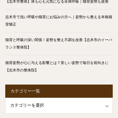
【志木市整体】体も心も元気になる全体呼吸｜猫背姿勢も改善
志木市で浅い呼吸や猫背にお悩みの方へ｜姿勢から整える本格猫
背矯正
猫背と呼吸の深い関係！姿勢を整え不調を改善【志木市のイーバ
ランス整体院】
猫背姿勢が心に与える影響とは？美しい姿勢で毎日を前向きに
【志木市の整体院】
カテゴリー一覧
一覧