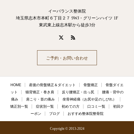
イーバランス整体院
埼玉県志木市本町６丁目２７ 9WJ・グリーンハイツ 1F
東武東上線志木駅から徒歩3分
ご予約・お問い合わせ
HOME
産後の骨盤矯正＆ダイエット
骨盤矯正
骨盤ダイエ
ット
猫背矯正・巻き肩
反り腰矯正・出っ尻
腰痛・背中の
痛み
肩こり・首の痛み
坐骨神経痛（お尻や足のしびれ）
矯正別一覧
症状別一覧
初めての方
口コミ一覧
初回ク
ーポン
ブログ
おすすめ整体院整骨院
Copyright © 2013-2024